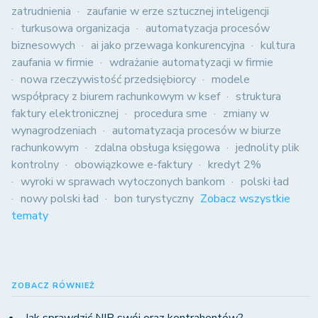
zatrudnienia
zaufanie w erze sztucznej inteligencji
turkusowa organizacja
automatyzacja procesów
biznesowych
ai jako przewaga konkurencyjna
kultura
zaufania w firmie
wdrażanie automatyzacji w firmie
nowa rzeczywistość przedsiębiorcy
modele
współpracy z biurem rachunkowym w ksef
struktura
faktury elektronicznej
procedura sme
zmiany w
wynagrodzeniach
automatyzacja procesów w biurze
rachunkowym
zdalna obsługa księgowa
jednolity plik
kontrolny
obowiązkowe e-faktury
kredyt 2%
wyroki w sprawach wytoczonych bankom
polski ład
nowy polski ład
bon turystyczny
Zobacz wszystkie
tematy
ZOBACZ RÓWNIEŻ