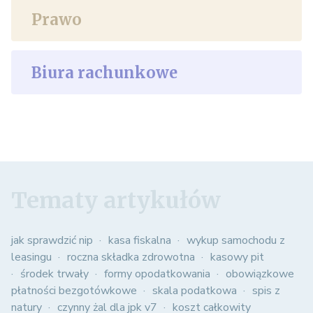
Prawo
Biura rachunkowe
Tematy artykułów
jak sprawdzić nip
kasa fiskalna
wykup samochodu z
leasingu
roczna składka zdrowotna
kasowy pit
środek trwały
formy opodatkowania
obowiązkowe
płatności bezgotówkowe
skala podatkowa
spis z
natury
czynny żal dla jpk v7
koszt całkowity