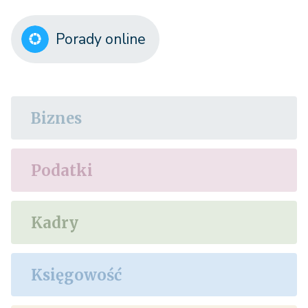
Porady online
Biznes
Podatki
Kadry
Księgowość