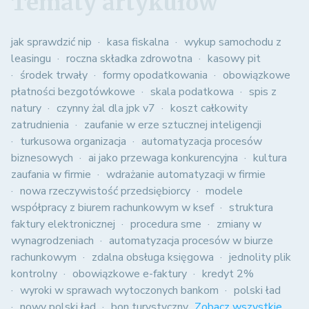
Tematy artykułów
jak sprawdzić nip
kasa fiskalna
wykup samochodu z
leasingu
roczna składka zdrowotna
kasowy pit
środek trwały
formy opodatkowania
obowiązkowe
płatności bezgotówkowe
skala podatkowa
spis z
natury
czynny żal dla jpk v7
koszt całkowity
zatrudnienia
zaufanie w erze sztucznej inteligencji
turkusowa organizacja
automatyzacja procesów
biznesowych
ai jako przewaga konkurencyjna
kultura
zaufania w firmie
wdrażanie automatyzacji w firmie
nowa rzeczywistość przedsiębiorcy
modele
współpracy z biurem rachunkowym w ksef
struktura
faktury elektronicznej
procedura sme
zmiany w
wynagrodzeniach
automatyzacja procesów w biurze
rachunkowym
zdalna obsługa księgowa
jednolity plik
kontrolny
obowiązkowe e-faktury
kredyt 2%
wyroki w sprawach wytoczonych bankom
polski ład
nowy polski ład
bon turystyczny
Zobacz wszystkie