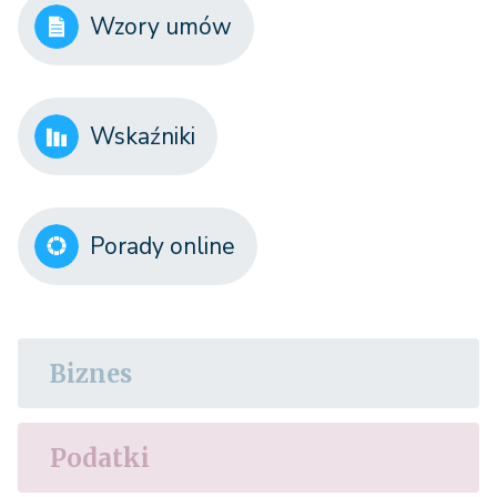
Wzory umów
Wskaźniki
Porady online
Biznes
Podatki