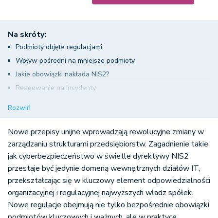
Na skróty:
Podmioty objęte regulacjami
Wpływ pośredni na mniejsze podmioty
Jakie obowiązki nakłada NIS2?
Reagowanie na incydenty
BCP i DRP
Rozwiń
Dostawca wysokiego ryzyka w UKSC
Cyberbezpieczeństwo w świetle dyrektywy NIS2 –
Nowe przepisy unijne wprowadzają rewolucyjne zmiany w
podsumowanie
zarządzaniu strukturami przedsiębiorstw. Zagadnienie takie
jak cyberbezpieczeństwo w świetle dyrektywy NIS2
przestaje być jedynie domeną wewnętrznych działów IT,
przekształcając się w kluczowy element odpowiedzialności
organizacyjnej i regulacyjnej najwyższych władz spółek.
Nowe regulacje obejmują nie tylko bezpośrednie obowiązki
podmiotów kluczowych i ważnych, ale w praktyce