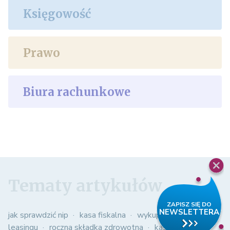
Księgowość
Prawo
Biura rachunkowe
Tematy artykułów
jak sprawdzić nip
kasa fiskalna
wykup samochodu z
leasingu
roczna składka zdrowotna
kasowy pit