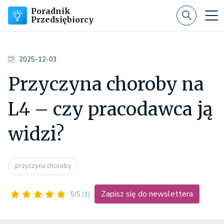
Poradnik
Przedsiębiorcy
2025-12-03
Przyczyna choroby na
L4 – czy pracodawca ją
widzi?
przyczyna choroby
Zapisz się do newslettera
5/5
(1)