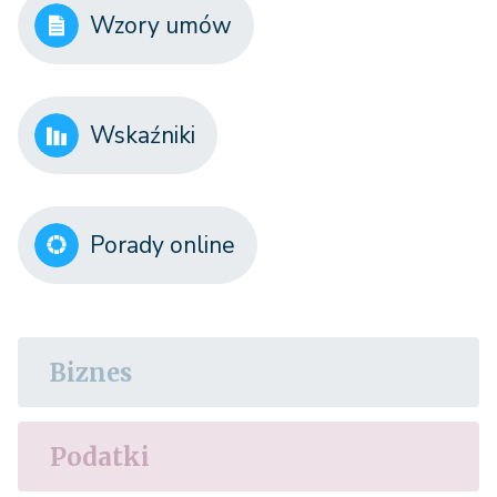
Wzory umów
Wskaźniki
Porady online
Biznes
Podatki