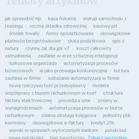
Tematy artykułów
jak sprawdzić nip
kasa fiskalna
wykup samochodu z
leasingu
roczna składka zdrowotna
kasowy pit
środek trwały
formy opodatkowania
obowiązkowe
płatności bezgotówkowe
skala podatkowa
spis z
natury
czynny żal dla jpk v7
koszt całkowity
zatrudnienia
zaufanie w erze sztucznej inteligencji
turkusowa organizacja
automatyzacja procesów
biznesowych
ai jako przewaga konkurencyjna
kultura
zaufania w firmie
wdrażanie automatyzacji w firmie
nowa rzeczywistość przedsiębiorcy
modele
współpracy z biurem rachunkowym w ksef
struktura
faktury elektronicznej
procedura sme
zmiany w
wynagrodzeniach
automatyzacja procesów w biurze
rachunkowym
zdalna obsługa księgowa
jednolity plik
kontrolny
obowiązkowe e-faktury
kredyt 2%
wyroki w sprawach wytoczonych bankom
polski ład
nowy polski ład
bon turystyczny
Zobacz wszystkie