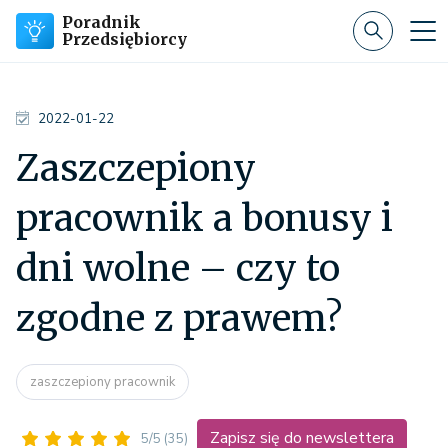
Poradnik
Przedsiębiorcy
2022-01-22
Zaszczepiony
pracownik a bonusy i
dni wolne – czy to
zgodne z prawem?
zaszczepiony pracownik
Zapisz się do newslettera
5/5
(35)