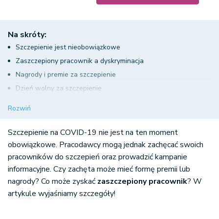
Na skróty:
Szczepienie jest nieobowiązkowe
Zaszczepiony pracownik a dyskryminacja
Nagrody i premie za szczepienie
Dzień wolny za szczepienie
Cel dnia wolnego za szczepienie
Rozwiń
Bonusy i dni wolne dla zaszczepionych pracowników –
podsumowanie
Szczepienie na COVID-19 nie jest na ten moment
obowiązkowe. Pracodawcy mogą jednak zachęcać swoich
pracowników do szczepień oraz prowadzić kampanie
informacyjne. Czy zachęta może mieć formę premii lub
nagrody? Co może zyskać
zaszczepiony pracownik
? W
artykule wyjaśniamy szczegóły!