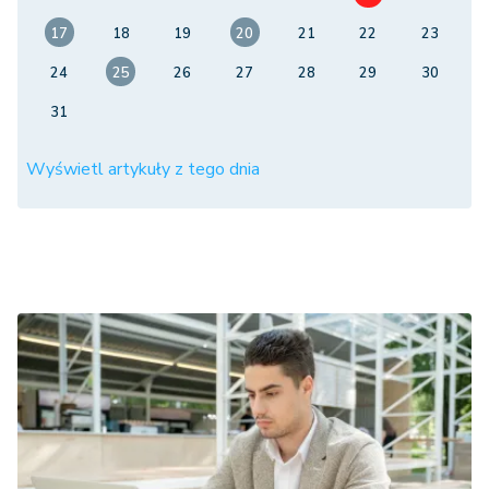
17
18
19
20
21
22
23
24
25
26
27
28
29
30
31
Wyświetl artykuły z tego dnia