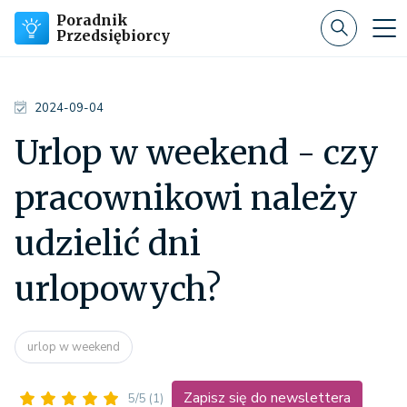
Poradnik
Przedsiębiorcy
2024-09-04
Urlop w weekend - czy
pracownikowi należy
udzielić dni
urlopowych?
urlop w weekend
Zapisz się do newslettera
5/5
(1)