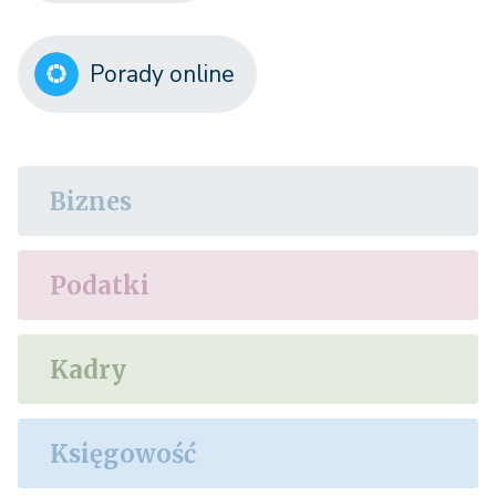
Porady online
Biznes
Podatki
Kadry
Księgowość