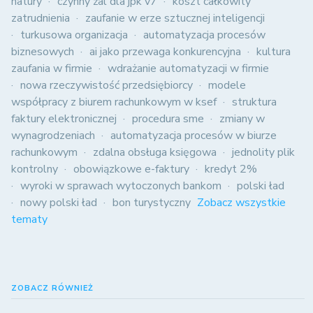
natury
czynny żal dla jpk v7
koszt całkowity
zatrudnienia
zaufanie w erze sztucznej inteligencji
turkusowa organizacja
automatyzacja procesów
biznesowych
ai jako przewaga konkurencyjna
kultura
zaufania w firmie
wdrażanie automatyzacji w firmie
nowa rzeczywistość przedsiębiorcy
modele
współpracy z biurem rachunkowym w ksef
struktura
faktury elektronicznej
procedura sme
zmiany w
wynagrodzeniach
automatyzacja procesów w biurze
rachunkowym
zdalna obsługa księgowa
jednolity plik
kontrolny
obowiązkowe e-faktury
kredyt 2%
wyroki w sprawach wytoczonych bankom
polski ład
nowy polski ład
bon turystyczny
Zobacz wszystkie
tematy
ZOBACZ RÓWNIEŻ