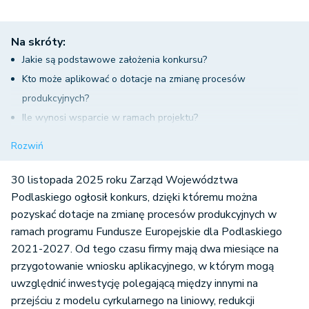
Na skróty:
Jakie są podstawowe założenia konkursu?
Kto może aplikować o dotacje na zmianę procesów
produkcyjnych?
Ile wynosi wsparcie w ramach projektu?
Co można sfinansować przez dotacje na zmianę procesów
Rozwiń
produkcyjnych?
Jak wygląda procedura składania i oceny wniosków?
30 listopada 2025 roku Zarząd Województwa
Czym są kryteria różnicujące?
Podlaskiego ogłosił konkurs, dzięki któremu można
pozyskać dotacje na zmianę procesów produkcyjnych w
ramach programu Fundusze Europejskie dla Podlaskiego
2021-2027. Od tego czasu firmy mają dwa miesiące na
przygotowanie wniosku aplikacyjnego, w którym mogą
uwzględnić inwestycję polegającą między innymi na
przejściu z modelu cyrkularnego na liniowy, redukcji