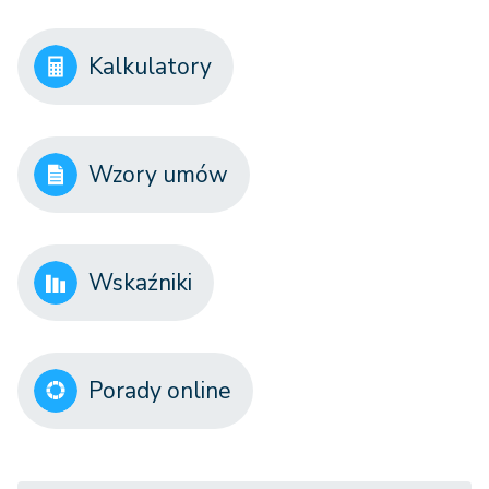
Kalkulatory
Wzory umów
Wskaźniki
Porady online