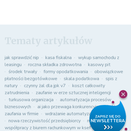
Tematy artykułów
jak sprawdzić nip
kasa fiskalna
wykup samochodu z
leasingu
roczna składka zdrowotna
kasowy pit
środek trwały
formy opodatkowania
obowiązkowe
płatności bezgotówkowe
skala podatkowa
spis z
natury
czynny żal dla jpk v7
koszt całkowity
zatrudnienia
zaufanie w erze sztucznej inteligencji
turkusowa organizacja
automatyzacja procesów
biznesowych
ai jako przewaga konkurencyjna
kultura
zaufania w firmie
wdrażanie automatyzacji w firmie
nowa rzeczywistość przedsiębiorcy
modele
współpracy z biurem rachunkowym w ksef
struktura