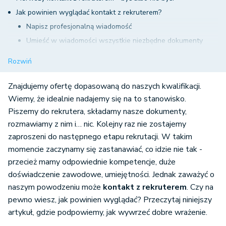
Jak powinien wyglądać kontakt z rekruterem?
Napisz profesjonalną wiadomość
Umieść w wiadomości wszystkie niezbędne dokumenty
Odbieraj telefony, odpisuj na maile
Rozwiń
Pamiętaj, że nie rozmawiasz ze znajomym
Przygotuj się do rozmowy kwalifikacyjnej
Znajdujemy ofertę dopasowaną do naszych kwalifikacji.
Dbaj o aktualne dane
Wiemy, że idealnie nadajemy się na to stanowisko.
Piszemy do rekrutera, składamy nasze dokumenty,
Potwierdź, że przyjdziesz na spotkanie
rozmawiamy z nim i… nic. Kolejny raz nie zostajemy
Poinformuj, że nie przyjdziesz na spotkanie
zaproszeni do następnego etapu rekrutacji. W takim
momencie zaczynamy się zastanawiać, co idzie nie tak -
przecież mamy odpowiednie kompetencje, duże
doświadczenie zawodowe, umiejętności. Jednak zaważyć o
naszym powodzeniu może
kontakt z rekruterem
. Czy na
pewno wiesz, jak powinien wyglądać? Przeczytaj niniejszy
artykuł, gdzie podpowiemy, jak wywrzeć dobre wrażenie.