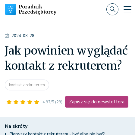
Poradnik
Przedsiębiorcy
2024-08-28
Jak powinien wyglądać
kontakt z rekruterem?
kontakt z rekruterem
Zapisz się do newslettera
4.97/5
(29)
Na skróty:
Pierwszy kontakt z rekruterem - być albo nie być?