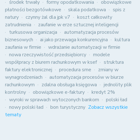
środek trwały
formy opodatkowania
obowiązkowe
płatności bezgotówkowe
skala podatkowa
spis z
natury
czynny żal dla jpk v7
koszt całkowity
zatrudnienia
zaufanie w erze sztucznej inteligencji
turkusowa organizacja
automatyzacja procesów
biznesowych
ai jako przewaga konkurencyjna
kultura
zaufania w firmie
wdrażanie automatyzacji w firmie
nowa rzeczywistość przedsiębiorcy
modele
współpracy z biurem rachunkowym w ksef
struktura
faktury elektronicznej
procedura sme
zmiany w
wynagrodzeniach
automatyzacja procesów w biurze
rachunkowym
zdalna obsługa księgowa
jednolity plik
kontrolny
obowiązkowe e-faktury
kredyt 2%
wyroki w sprawach wytoczonych bankom
polski ład
nowy polski ład
bon turystyczny
Zobacz wszystkie
tematy