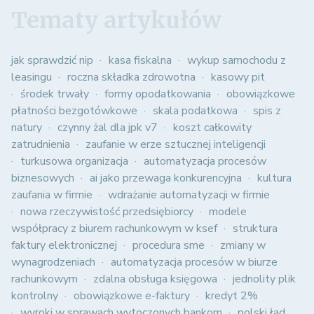
Tematy artykułów
jak sprawdzić nip
kasa fiskalna
wykup samochodu z
leasingu
roczna składka zdrowotna
kasowy pit
środek trwały
formy opodatkowania
obowiązkowe
płatności bezgotówkowe
skala podatkowa
spis z
natury
czynny żal dla jpk v7
koszt całkowity
zatrudnienia
zaufanie w erze sztucznej inteligencji
turkusowa organizacja
automatyzacja procesów
biznesowych
ai jako przewaga konkurencyjna
kultura
zaufania w firmie
wdrażanie automatyzacji w firmie
nowa rzeczywistość przedsiębiorcy
modele
współpracy z biurem rachunkowym w ksef
struktura
faktury elektronicznej
procedura sme
zmiany w
wynagrodzeniach
automatyzacja procesów w biurze
rachunkowym
zdalna obsługa księgowa
jednolity plik
kontrolny
obowiązkowe e-faktury
kredyt 2%
wyroki w sprawach wytoczonych bankom
polski ład