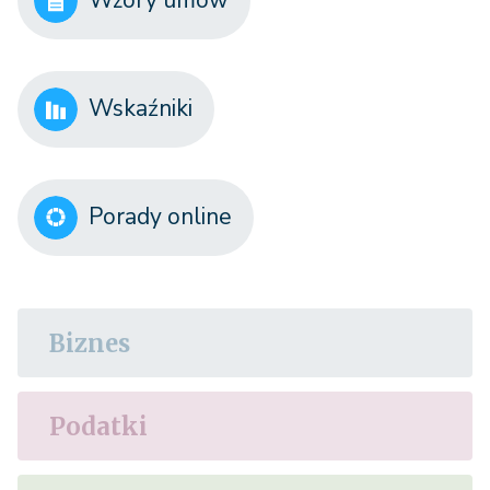
Wzory umów
Wskaźniki
Porady online
Biznes
Podatki