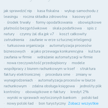
jak sprawdzić nip
kasa fiskalna
wykup samochodu z
leasingu
roczna składka zdrowotna
kasowy pit
środek trwały
formy opodatkowania
obowiązkowe
płatności bezgotówkowe
skala podatkowa
spis z
natury
czynny żal dla jpk v7
koszt całkowity
zatrudnienia
zaufanie w erze sztucznej inteligencji
turkusowa organizacja
automatyzacja procesów
biznesowych
ai jako przewaga konkurencyjna
kultura
zaufania w firmie
wdrażanie automatyzacji w firmie
nowa rzeczywistość przedsiębiorcy
modele
współpracy z biurem rachunkowym w ksef
struktura
faktury elektronicznej
procedura sme
zmiany w
wynagrodzeniach
automatyzacja procesów w biurze
rachunkowym
zdalna obsługa księgowa
jednolity plik
kontrolny
obowiązkowe e-faktury
kredyt 2%
wyroki w sprawach wytoczonych bankom
polski ład
nowy polski ład
bon turystyczny
Zobacz wszystkie