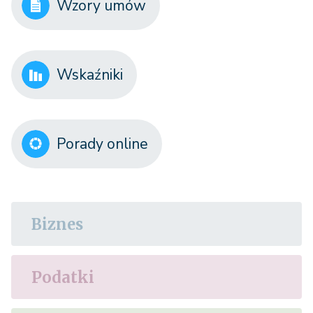
Wzory umów
Wskaźniki
Porady online
Biznes
Podatki