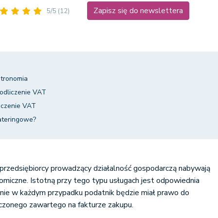
Zapisz się do newslettera
5/5
(12)
stronomia
 odliczenie VAT
iczenie VAT
ateringowe?
że przedsiębiorcy prowadzący działalność gospodarczą nabywają
nomiczne. Istotną przy tego typu usługach jest odpowiednia
ż nie w każdym przypadku podatnik będzie miał prawo do
iczonego zawartego na fakturze zakupu.