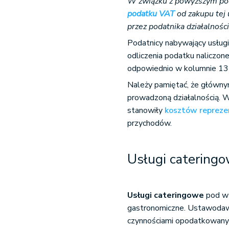
W związku z powyższym pod
podatku VAT
od zakupu tej 
przez podatnika działalnoś
Podatnicy nabywający usługi
odliczenia podatku naliczon
odpowiednio w kolumnie 13 
Należy pamiętać, że główny
prowadzoną działalnością. W
stanowiły
kosztów repreze
przychodów.
Usługi cateringo
Usługi cateringowe
pod wz
gastronomiczne. Ustawodawca
czynnościami opodatkowanym