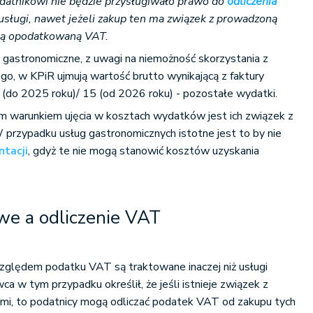
atnikowi nie będzie przysługiwało prawo do
odliczenia
usługi, nawet jeżeli zakup ten ma związek z prowadzoną
cią opodatkowaną VAT.
 gastronomiczne, z uwagi na niemożność skorzystania z
ego, w KPiR ujmują wartość brutto wynikającą z faktury
(do 2025 roku)/ 15 (od 2026 roku) - pozostałe wydatki.
m warunkiem ujęcia w kosztach wydatków jest ich związek z
 przypadku usług gastronomicznych istotne jest to by nie
ntacji
, gdyż te nie mogą stanowić kosztów uzyskania
we a odliczenie VAT
ględem podatku VAT są traktowane inaczej niż usługi
 w tym przypadku określił, że jeśli istnieje związek z
i, to podatnicy mogą odliczać podatek VAT od zakupu tych