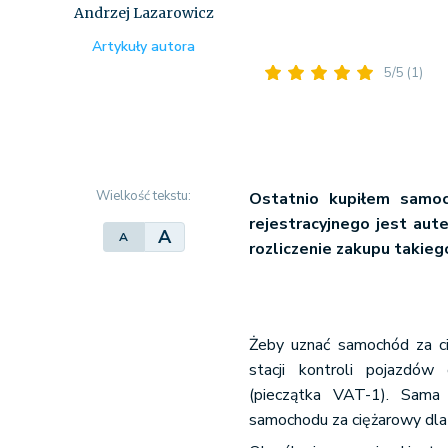
Andrzej Lazarowicz
Artykuły autora
5/5
(1)
Wielkość tekstu:
Ostatnio kupiłem sam
rejestracyjnego jest au
A
A
rozliczenie zakupu takiego
Żeby uznać samochód za ci
stacji kontroli pojazdów
(pieczątka VAT-1). Sama 
samochodu za ciężarowy dl