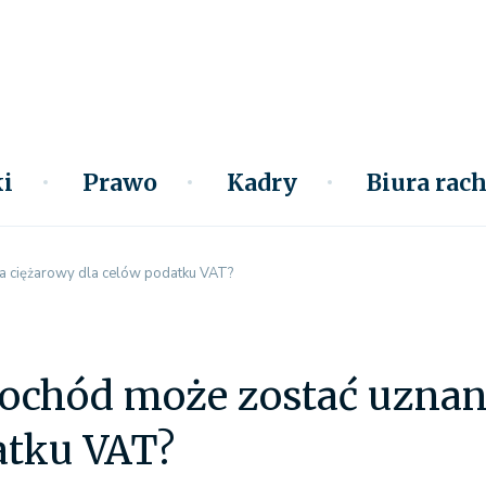
i
Prawo
Kadry
Biura ra
a ciężarowy dla celów podatku VAT?
ochód może zostać uznany
atku VAT?