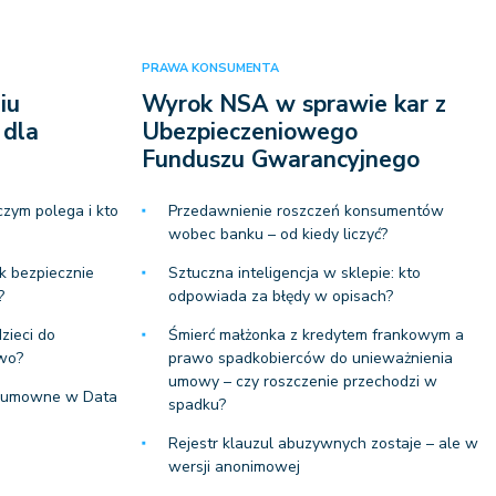
PRAWA KONSUMENTA
iu
Wyrok NSA w sprawie kar z
 dla
Ubezpieczeniowego
Funduszu Gwarancyjnego
czym polega i kto
Przedawnienie roszczeń konsumentów
wobec banku – od kiedy liczyć?
k bezpiecznie
Sztuczna inteligencja w sklepie: kto
?
odpowiada za błędy w opisach?
zieci do
Śmierć małżonka z kredytem frankowym a
awo?
prawo spadkobierców do unieważnienia
umowy – czy roszczenie przechodzi w
a umowne w Data
spadku?
Rejestr klauzul abuzywnych zostaje – ale w
wersji anonimowej