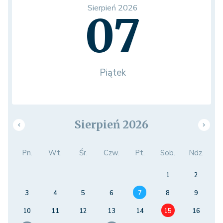
Sierpień 2026
07
Piątek
Sierpień 2026
Pn.
Wt.
Śr.
Czw.
Pt.
Sob.
Ndz.
1
2
3
4
5
6
7
8
9
10
11
12
13
14
15
16