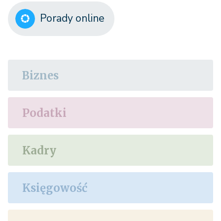
Porady online
Biznes
Podatki
Kadry
Księgowość