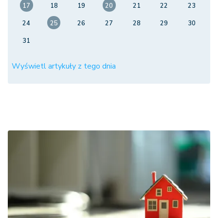
17
18
19
20
21
22
23
24
25
26
27
28
29
30
31
Wyświetl artykuły z tego dnia