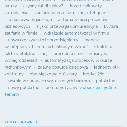
natury
czynny żal dla jpk v7
koszt całkowity
zatrudnienia
zaufanie w erze sztucznej inteligencji
turkusowa organizacja
automatyzacja procesów
biznesowych
ai jako przewaga konkurencyjna
kultura
zaufania w firmie
wdrażanie automatyzacji w firmie
nowa rzeczywistość przedsiębiorcy
modele
współpracy z biurem rachunkowym w ksef
struktura
faktury elektronicznej
procedura sme
zmiany w
wynagrodzeniach
automatyzacja procesów w biurze
rachunkowym
zdalna obsługa księgowa
jednolity plik
kontrolny
obowiązkowe e-faktury
kredyt 2%
wyroki w sprawach wytoczonych bankom
polski ład
nowy polski ład
bon turystyczny
Zobacz wszystkie
tematy
ZOBACZ RÓWNIEŻ