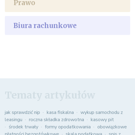
Prawo
Biura rachunkowe
Tematy artykułów
jak sprawdzić nip
kasa fiskalna
wykup samochodu z
leasingu
roczna składka zdrowotna
kasowy pit
środek trwały
formy opodatkowania
obowiązkowe
płatności bezgotówkowe
skala podatkowa
spis z