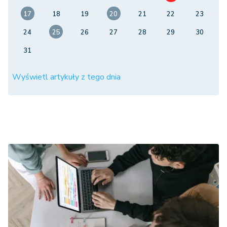
17
18
19
20
21
22
23
24
25
26
27
28
29
30
31
Wyświetl artykuły z tego dnia