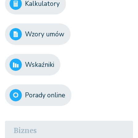
Kalkulatory
Wzory umów
Wskaźniki
Porady online
Biznes