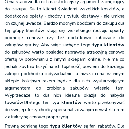
Cena stanowi dla nich najistotniejszy argument zachęcający
do zakupu. Są to klienci świadomi wszelkich kosztów, a
dodatkowe opłaty - choćby z tytułu dostawy - nie umkną
ich czujnej uwadze. Bardzo mocnym bodźcem do zakupu dla
tej grupy klientów stają się wszelkiego rodzaju upusty,
promocje cenowe czy też dodatkowo załączane do
zakupów gratisy. Aby więc zachęcić tego
typu klientów
do zakupów, warto posiadać naprawdę atrakcyjną cenowo
ofertę w porównaniu z innymi sklepami online. Nie ma co
jednak zbytnio liczyć na ich lojalność, bowiem do każdego
zakupu podchodzą indywidualnie, a niższa cena w innym
sklepie kolejnym razem będzie dla nich wystarczającym
argumentem do zrobienia zakupów właśnie tam.
Wyprzedaże to dla nich idealna okazja do nabycia
towarów.Dlatego ten
typ klientów
warto przekonywać
do swojej oferty choćby spersonalizowanym newsletterem
z atrakcyjną cenowo propozycją.
Pewną odmianą tego
typu klientów
są fani rabatów. Dla