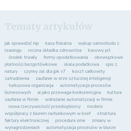
Tematy artykułów
jak sprawdzić nip
kasa fiskalna
wykup samochodu z
leasingu
roczna składka zdrowotna
kasowy pit
środek trwały
formy opodatkowania
obowiązkowe
płatności bezgotówkowe
skala podatkowa
spis z
natury
czynny żal dla jpk v7
koszt całkowity
zatrudnienia
zaufanie w erze sztucznej inteligencji
turkusowa organizacja
automatyzacja procesów
biznesowych
ai jako przewaga konkurencyjna
kultura
zaufania w firmie
wdrażanie automatyzacji w firmie
nowa rzeczywistość przedsiębiorcy
modele
współpracy z biurem rachunkowym w ksef
struktura
faktury elektronicznej
procedura sme
zmiany w
wynagrodzeniach
automatyzacja procesów w biurze