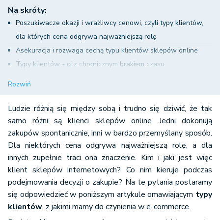
Na skróty:
Poszukiwacze okazji i wrażliwcy cenowi, czyli typy klientów,
dla których cena odgrywa najważniejszą rolę
Asekuracja i rozwaga cechą typu klientów sklepów online
Typy klientów - ci z chronicznym brakiem czasu
Typy klientów e-commerce - pasjonaci i kolekcjonerzy
Rozwiń
Typy klientów sklepów internetowych - ci najbardziej nieśmiali
Ludzie różnią się między sobą i trudno się dziwić, że tak
samo różni są klienci sklepów online. Jedni dokonują
zakupów spontanicznie, inni w bardzo przemyślany sposób.
Dla niektórych cena odgrywa najważniejszą rolę, a dla
innych zupełnie traci ona znaczenie. Kim i jaki jest więc
klient sklepów internetowych? Co nim kieruje podczas
podejmowania decyzji o zakupie? Na te pytania postaramy
się odpowiedzieć w poniższym artykule omawiającym
typy
klientów
, z jakimi mamy do czynienia w e-commerce.