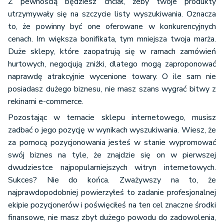
Z pewnością będziesz chciał, żeby twoje produkty
utrzymywały się na szczycie listy wyszukiwania. Oznacza
to, że powinny być one oferowane w konkurencyjnych
cenach. Im większa bonifikata, tym mniejsza twoja marża.
Duże sklepy, które zaopatrują się w ramach zamówień
hurtowych, negocjują zniżki, dlatego mogą zaproponować
naprawdę atrakcyjnie wycenione towary. O ile sam nie
posiadasz dużego biznesu, nie masz szans wygrać bitwy z
rekinami e-commerce.
Pozostając w temacie sklepu internetowego, musisz
zadbać o jego pozycję w wynikach wyszukiwania. Wiesz, że
za pomocą pozycjonowania jesteś w stanie wypromować
swój biznes na tyle, że znajdzie się on w pierwszej
dwudziestce najpopularniejszych witryn internetowych.
Sukces? Nie do końca. Zważywszy na to, że
najprawdopodobniej powierzyłeś to zadanie profesjonalnej
ekipie pozycjonerów i poświęciłeś na ten cel znaczne środki
finansowe, nie masz zbyt dużego powodu do zadowolenia,