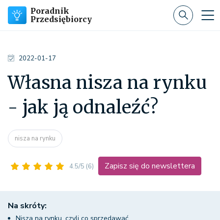
Poradnik
Przedsiębiorcy
2022-01-17
Własna nisza na rynku
- jak ją odnaleźć?
nisza na rynku
Zapisz się do newslettera
4.5/5
(6)
Na skróty:
Nisza na rynku, czyli co sprzedawać