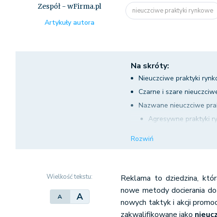
Zespół - wFirma.pl
nieuczciwe praktyki rynkowe
Artykuły autora
Na skróty:
Nieuczciwe praktyki rynk
Czarne i szare nieuczciw
Nazwane nieuczciwe prak
Agresywne praktyki r
Wprowadzające w błąd
Rozwiń
Wielkość tekstu:
Reklama to dziedzina, któr
nowe metody docierania d
A
A
nowych taktyk i akcji promo
zakwalifikowane jako
nieuc