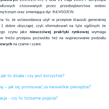
andlowych stosowanych przez przedsiębiorstwa wobec
ętrznym oraz zmieniająca dyr. 84/450/EW.
a to, że ustawodawca użył w przepisie klauzuli generalnej
1 dobre obyczaje), czyli sformułowań na tyle ogólnych, że
nego czynu jako
nieuczciwej praktyki rynkowej
wymaga
j w treści przepisu pozwoliło też na wypracowanie podziału
nkowych
na czarne i szare.
ak to działa i czy jest korzystne?
ę – jak się promować za niewielkie pieniądze?
cja - czy to tożsame pojęcia?