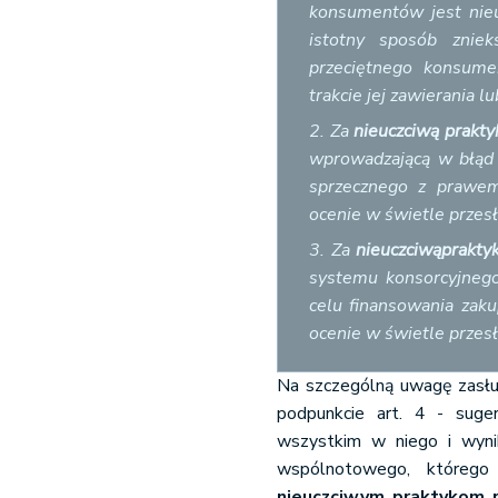
konsumentów jest nieuc
istotny sposób zniek
przeciętnego konsume
trakcie jej zawierania lu
2. Za
nieuczciwą prakt
wprowadzającą w błąd 
sprzecznego z prawem
ocenie w świetle przesł
3. Za
nieuczciwą
prakty
systemu konsorcyjneg
celu finansowania zaku
ocenie w świetle przesł
Na szczególną uwagę zasł
podpunkcie art. 4 - suge
wszystkim w niego i wynik
wspólnotowego, którego 
nieuczciwym praktykom