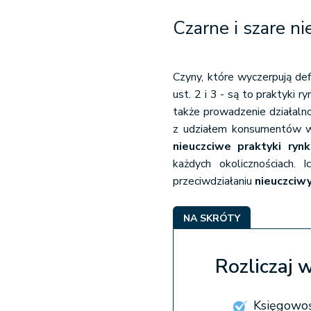
Czarne i szare n
Czyny, które wyczerpują def
ust. 2 i 3 - są to praktyki
także prowadzenie działaln
z udziałem konsumentów w 
nieuczciwe praktyki ryn
każdych okolicznościach. 
przeciwdziałaniu
nieuczciw
NA SKRÓTY
Rozliczaj 
Księgowoś