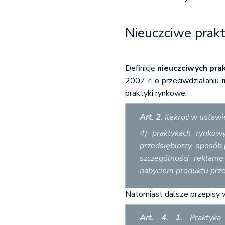
Nieuczciwe prakt
Definicję
nieuczciwych pra
2007 r. o przeciwdziałaniu
praktyki rynkowe:
Art. 2.
Ilekroć w ustawie
4) praktykach rynkowy
przedsiębiorcy, sposób
szczególności reklam
nabyciem produktu przez
Natomiast dalsze przepisy w
Art. 4. 1.
Praktyka 