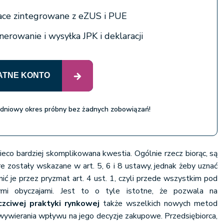
łace zintegrowane z eZUS i PUE
erowanie i wysyłka JPK i deklaracji
ATNE KONTO
 dniowy okres próbny bez żadnych zobowiązań!
ieco bardziej skomplikowana kwestia. Ogólnie rzecz biorąc, są
re zostały wskazane w art. 5, 6 i 8 ustawy, jednak żeby uznać
nić je przez pryzmat art. 4 ust. 1, czyli przede wszystkim pod
mi obyczajami. Jest to o tyle istotne, że pozwala na
czciwej praktyki rynkowej
także wszelkich nowych metod
 wywierania wpływu na jego decyzje zakupowe. Przedsiębiorca,