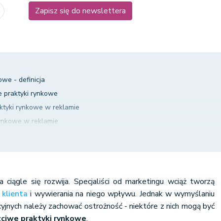
Zapisz się do newslettera
owe - definicja
e praktyki rynkowe
tyki rynkowe w reklamie
ynkowe w reklamie
 praktyki rynkowe w reklamie
a ciągle się rozwija. Specjaliści od marketingu wciąż tworzą
o
klienta
i wywierania na niego wpływu. Jednak w wymyślaniu
cyjnych należy zachować ostrożność - niektóre z nich mogą być
zciwe praktyki rynkowe
.