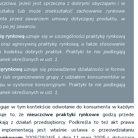
zciwa, jeżeli jest sprzeczna z dobrymi obyczajami i w
ształca lub może zniekształcić zachowanie rynkowe
nta przed zawarciem umowy dotyczącej produktu, w
b po jej zawarciu.
ykę rynkową
uznaje się w szczególności praktykę rynkową
oraz agresywną praktykę rynkową, a także stosowanie
 kodeksu dobrych praktyk. Praktyki te nie podlegają
anek określonych w ust. 1.
kę
rynkową
uznaje się prowadzenie działalności w formie
o lub organizowanie grupy z udziałem konsumentów w
pu w systemie konsorcyjnym. Praktyki te nie podlegają
anek określonych w ust. 1.
uguje w tym kontekście odwołanie do konsumenta w każdym
ruje to, że
nieuczciwe praktyki rynkowe
godzą przede
ają z działań przedsiębiorcy. Podkreśla to też akt prawa
implementacją jest właśnie ustawa o przeciwdziałaniu
 rynkowym
2005/29/WE z dnia 11 maja 2005 r. dotycząca