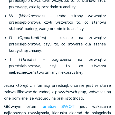
przedsiębiorstwa, czyli wszystko to, co stanowi atut,
przewagę, zaletę przedmiotu analizy;
W (
Weaknesses
) – słabe strony wewnątrz
przedsiębiorstwa, czyli wszystko to, co stanowi
słabość, barierę, wadę przedmiotu analizy;
O (
Opportunities
) – szanse na zewnątrz
przedsiębiorstwa, czyli to, co stwarza dla szansę
korzystnej zmiany;
T (
Threats
) – zagrożenia na zewnątrz
przedsiębiorstwa, czyli to, co stwarza
niebezpieczeństwo zmiany niekorzystnej.
Jeżeli którejś z informacji przedsiębiorca nie jest w stanie
zakwalifikować do żadnej z powyższych grup, wówczas są
one pomijane, ze względu na brak istotności.
Głównym celem
analizy SWOT
jest wskazanie
najlepszego rozwiązania, kierunku działań do osiągnięcia