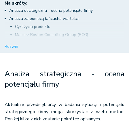
Na skróty:
Analiza strategiczna - ocena potencjału firmy
Analiza za pomocą łańcucha wartości
Cykl życia produktu
Macierz Boston Consulting Group (BCG)
Macierz McKinsey (GE)
Rozwiń
Analiza SWOT – ocena mocnych i słabych stron oraz szans i
zagrożeń firmy
Analiza strategiczna - ważny element w budowaniu
Analiza strategiczna - ocena
biznesplanu
potencjału firmy
Aktualnie przedsiębiorcy w badaniu sytuacji i potencjału
strategicznego firmy mogą skorzystać z wielu metod.
Poniżej kilka z nich zostanie pokrótce opisanych.