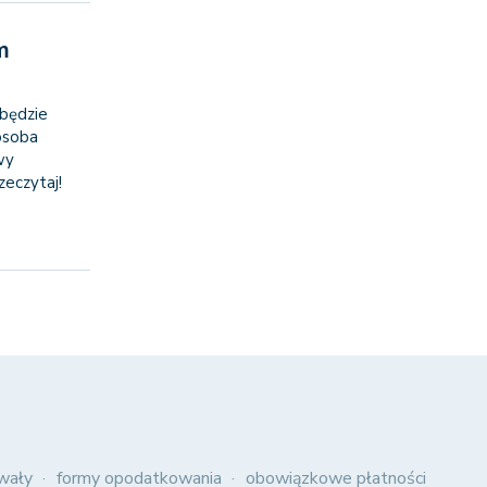
m
będzie
 osoba
wy
eczytaj!
wały
formy opodatkowania
obowiązkowe płatności