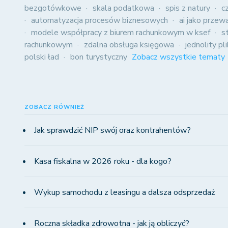
bezgotówkowe
skala podatkowa
spis z natury
c
automatyzacja procesów biznesowych
ai jako przew
modele współpracy z biurem rachunkowym w ksef
s
rachunkowym
zdalna obsługa księgowa
jednolity pl
polski ład
bon turystyczny
Zobacz wszystkie tematy
ZOBACZ RÓWNIEŻ
Jak sprawdzić NIP swój oraz kontrahentów?
Kasa fiskalna w 2026 roku - dla kogo?
Wykup samochodu z leasingu a dalsza odsprzedaż
Roczna składka zdrowotna - jak ją obliczyć?