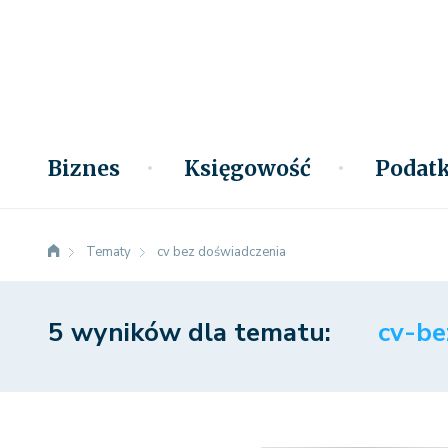
Biznes
Księgowość
Podatk
Tematy
cv bez doświadczenia
5 wyników dla tematu:
cv-be