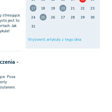
17
18
19
20
21
22
23
 stresujące.
24
25
26
27
28
29
30
ęsto jest to
tach. Jak
31
kule!
Wyświetl artykuły z tego dnia
zenia -
ące. Poza
enty
kruterem.