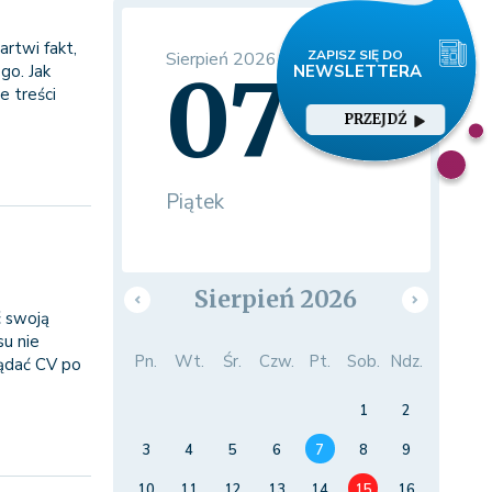
rtwi fakt,
Sierpień 2026
07
o. Jak
e treści
PRZEJDŹ
Piątek
Sierpień 2026
ć swoją
su nie
Pn.
Wt.
Śr.
Czw.
Pt.
Sob.
Ndz.
lądać CV po
1
2
3
4
5
6
7
8
9
10
11
12
13
14
15
16