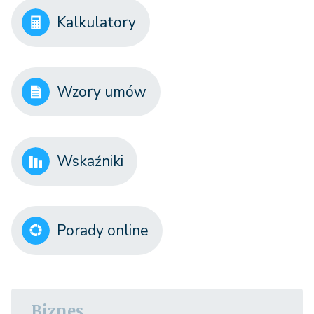
Kalkulatory
Wzory umów
Wskaźniki
Porady online
Biznes