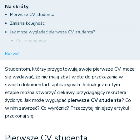
Na skróty:
Pierwsze CV studenta
Zmiana kolejności
Jak może wyglądać pierwsze CV studenta?
Cel zawodowy
Każde doświadczenie jest ważne
Rozwiń
Pielęgnuj umiejętności miękkie
Zainteresowania
Studentom, którzy przygotowują swoje pierwsze CV, może
się wydawać, że nie mają zbyt wiele do przekazania w
swoich dokumentach aplikacyjnych. Jednak już na tym
etapie można stworzyć ciekawy, przyciągający rekrutera
życiorys. Jak może wyglądać
pierwsze CV studenta
? Co
w nim zawrzeć? Co wyróżnić? Przeczytaj niniejszy artykuł i
przekonaj się.
Pierwsze CV studenta