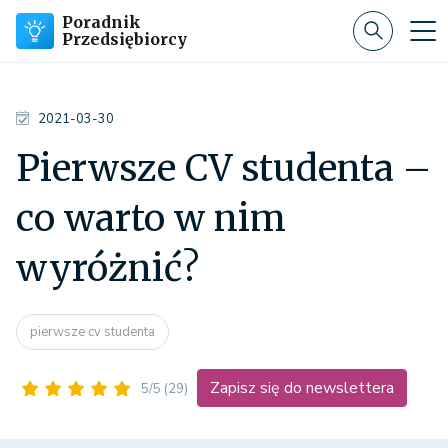
Poradnik
Przedsiębiorcy
2021-03-30
Pierwsze CV studenta –
co warto w nim
wyróżnić?
pierwsze cv studenta
Zapisz się do newslettera
5/5
(29)