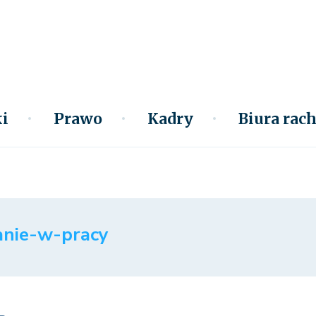
i
Prawo
Kadry
Biura ra
anie-w-pracy