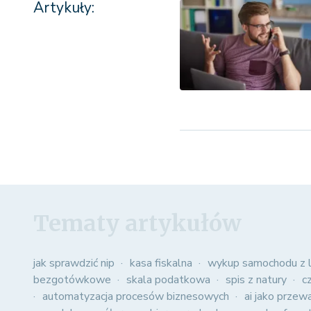
Artykuły:
Tematy artykułów
jak sprawdzić nip
kasa fiskalna
wykup samochodu z l
bezgotówkowe
skala podatkowa
spis z natury
c
automatyzacja procesów biznesowych
ai jako przew