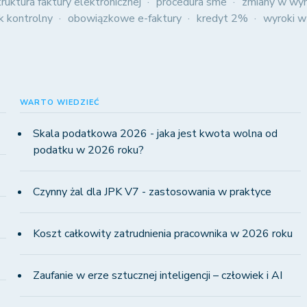
truktura faktury elektronicznej
procedura sme
zmiany w wyn
ik kontrolny
obowiązkowe e-faktury
kredyt 2%
wyroki w
WARTO WIEDZIEĆ
Skala podatkowa 2026 - jaka jest kwota wolna od
podatku w 2026 roku?
Czynny żal dla JPK V7 - zastosowania w praktyce
Koszt całkowity zatrudnienia pracownika w 2026 roku
Zaufanie w erze sztucznej inteligencji – człowiek i AI