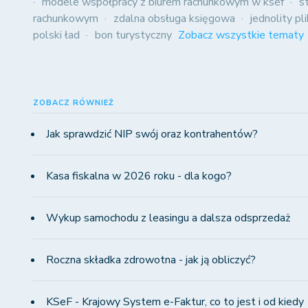
modele współpracy z biurem rachunkowym w ksef
s
rachunkowym
zdalna obsługa księgowa
jednolity pl
polski ład
bon turystyczny
Zobacz wszystkie tematy
ZOBACZ RÓWNIEŻ
Jak sprawdzić NIP swój oraz kontrahentów?
Kasa fiskalna w 2026 roku - dla kogo?
Wykup samochodu z leasingu a dalsza odsprzedaż
Roczna składka zdrowotna - jak ją obliczyć?
KSeF - Krajowy System e-Faktur, co to jest i od kiedy