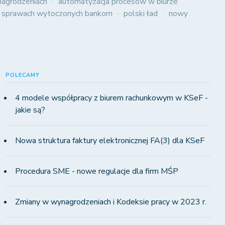
agrodzeniach
automatyzacja procesów w biurze
 sprawach wytoczonych bankom
polski ład
nowy
POLECAMY
4 modele współpracy z biurem rachunkowym w KSeF -
jakie są?
Nowa struktura faktury elektronicznej FA(3) dla KSeF
Procedura SME - nowe regulacje dla firm MŚP
Zmiany w wynagrodzeniach i Kodeksie pracy w 2023 r.