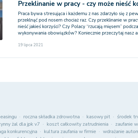
Przeklinanie w pracy - czy może nieść k
Praca bywa stresująca i każdemu z nas zdarzyło się z pe
przeklnąć pod nosem chociaż raz. Czy przeklinanie w pra
nieść jakieś korzyści? Czy Polacy “rzucają mięsem” podcz
wykonywania obowiązków? Koniecznie przeczytaj nasz ar
19 lipca 2021
easingu
roczna składka zdrowotna
kasowy pit
środek tr
zynny żal dla jpk v7
koszt całkowity zatrudnienia
zaufanie w
aga konkurencyjna
kultura zaufania w firmie
wdrażanie autom