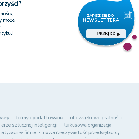
orzyści?
wnością
cy może
as
tykuł!
PRZEJDŹ
wały
formy opodatkowania
obowiązkowe płatności
 erze sztucznej inteligencji
turkusowa organizacja
atyzacji w firmie
nowa rzeczywistość przedsiębiorcy