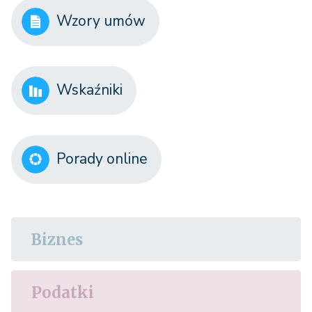
Wzory umów
Wskaźniki
Porady online
Biznes
Podatki