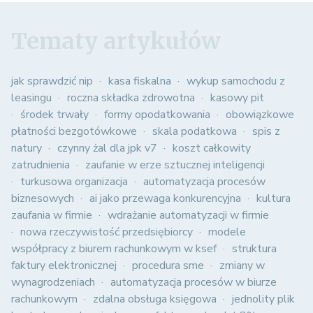
Tematy artykułów
jak sprawdzić nip
kasa fiskalna
wykup samochodu z
leasingu
roczna składka zdrowotna
kasowy pit
środek trwały
formy opodatkowania
obowiązkowe
płatności bezgotówkowe
skala podatkowa
spis z
natury
czynny żal dla jpk v7
koszt całkowity
zatrudnienia
zaufanie w erze sztucznej inteligencji
turkusowa organizacja
automatyzacja procesów
biznesowych
ai jako przewaga konkurencyjna
kultura
zaufania w firmie
wdrażanie automatyzacji w firmie
nowa rzeczywistość przedsiębiorcy
modele
współpracy z biurem rachunkowym w ksef
struktura
faktury elektronicznej
procedura sme
zmiany w
wynagrodzeniach
automatyzacja procesów w biurze
rachunkowym
zdalna obsługa księgowa
jednolity plik