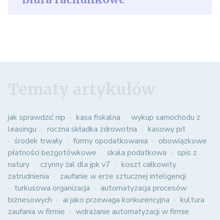
Tematy artykułów
jak sprawdzić nip
kasa fiskalna
wykup samochodu z
leasingu
roczna składka zdrowotna
kasowy pit
środek trwały
formy opodatkowania
obowiązkowe
płatności bezgotówkowe
skala podatkowa
spis z
natury
czynny żal dla jpk v7
koszt całkowity
zatrudnienia
zaufanie w erze sztucznej inteligencji
turkusowa organizacja
automatyzacja procesów
biznesowych
ai jako przewaga konkurencyjna
kultura
zaufania w firmie
wdrażanie automatyzacji w firmie