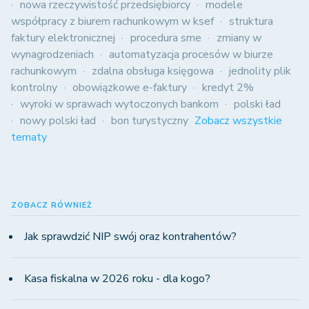
nowa rzeczywistość przedsiębiorcy
modele
współpracy z biurem rachunkowym w ksef
struktura
faktury elektronicznej
procedura sme
zmiany w
wynagrodzeniach
automatyzacja procesów w biurze
rachunkowym
zdalna obsługa księgowa
jednolity plik
kontrolny
obowiązkowe e-faktury
kredyt 2%
wyroki w sprawach wytoczonych bankom
polski ład
nowy polski ład
bon turystyczny
Zobacz wszystkie
tematy
ZOBACZ RÓWNIEŻ
Jak sprawdzić NIP swój oraz kontrahentów?
Kasa fiskalna w 2026 roku - dla kogo?