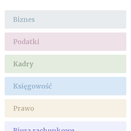
Biznes
Podatki
Kadry
Księgowość
Prawo
Biura rachunkowe