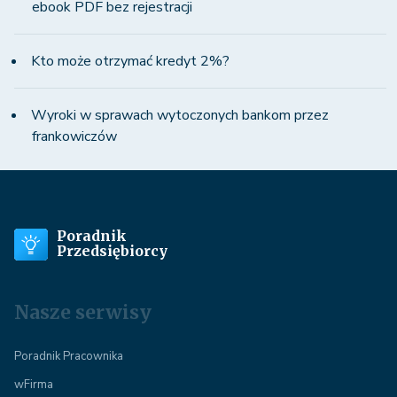
ebook PDF bez rejestracji
Kto może otrzymać kredyt 2%?
Wyroki w sprawach wytoczonych bankom przez
frankowiczów
Poradnik
Przedsiębiorcy
Nasze serwisy
Poradnik Pracownika
wFirma