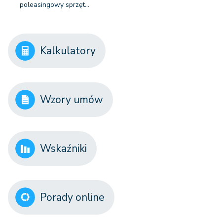
poleasingowy sprzęt…
Kalkulatory
Wzory umów
Wskaźniki
Porady online