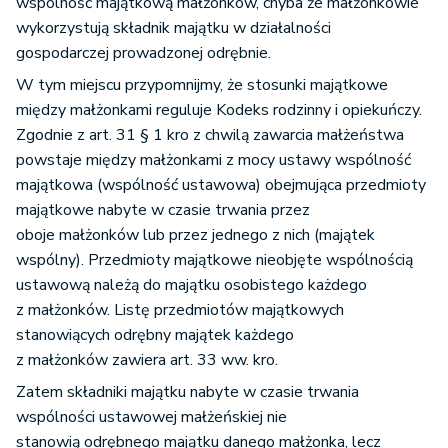
wspólność majątkową małżonków, chyba że małżonkowie
wykorzystują składnik majątku w działalności
gospodarczej prowadzonej odrębnie.
W tym miejscu przypomnijmy, że stosunki majątkowe
między małżonkami reguluje Kodeks rodzinny i opiekuńczy.
Zgodnie z art. 31 § 1 kro z chwilą zawarcia małżeństwa
powstaje między małżonkami z mocy ustawy wspólność
majątkowa (wspólność ustawowa) obejmująca przedmioty
majątkowe nabyte w czasie trwania przez
oboje małżonków lub przez jednego z nich (majątek
wspólny). Przedmioty majątkowe nieobjęte wspólnością
ustawową należą do majątku osobistego każdego
z małżonków. Listę przedmiotów majątkowych
stanowiących odrębny majątek każdego
z małżonków zawiera art. 33 ww. kro.
Zatem składniki majątku nabyte w czasie trwania
wspólności ustawowej małżeńskiej nie
stanowią odrębnego majątku danego małżonka, lecz