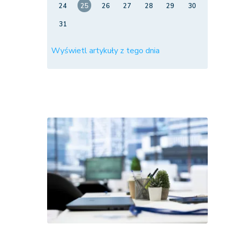
24
25
26
27
28
29
30
31
Wyświetl artykuły z tego dnia