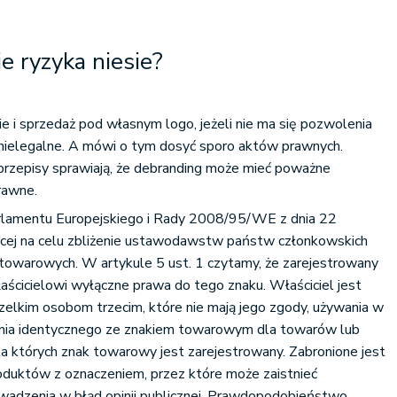
e ryzyka niesie?
 i sprzedaż pod własnym logo, jeżeli nie ma się pozwolenia
 nielegalne. A mówi o tym dosyć sporo aktów prawnych.
e przepisy sprawiają, że debranding może mieć poważne
rawne.
rlamentu Europejskiego i Rady 2008/95/WE z dnia 22
ącej na celu zbliżenie ustawodawstw państw członkowskich
towarowych. W artykule 5 ust. 1 czytamy, że zarejestrowany
ścicielowi wyłączne prawa do tego znaku. Właściciel jest
elkim osobom trzecim, które nie mają jego zgody, używania w
nia identycznego ze znakiem towarowym dla towarów lub
dla których znak towarowy jest zarejestrowany. Zabronione jest
duktów z oznaczeniem, przez które może zaistnieć
dzenia w błąd opinii publicznej. Prawdopodobieństwo