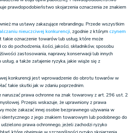
uje prawdopodobieństwo skojarzenia oznaczenia ze znakiem
nież ma ustawy zakazujące rebrandingu. Przede wszystkim
lczaniu nieuczciwej konkurencji
, zgodnie z którym
czynem
t takie oznaczenie towarów lub usług, które może
co do pochodzenia, ilości, jakości, składników, sposobu
żliwości zastosowania, naprawy, konserwacji lub innych
usług, a także zatajenie ryzyka, jakie wiąże się z
wej konkurencji jest wprowadzenie do obrotu towarów w
 takie skutki jak w zdaniu poprzednim.
naruszać prawa ochronne na znak towarowy z art. 296 ust. 2
mysłowej. Przepis wskazuje, że uprawniony z prawa
wy może zakazać innej osobie bezprawnego używania w
u identycznego z jego znakiem towarowym lub podobnego do
udzielono prawa ochronnego, jeżeli zachodzi ryzyko
łąd, które obejmuje w szczególności ryzyko skojarzenia