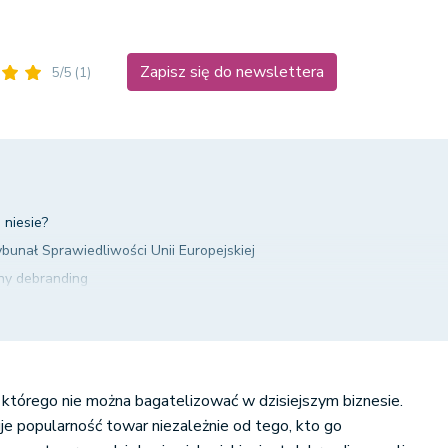
Zapisz się do newslettera
5/5
(1)
 niesie?
unał Sprawiedliwości Unii Europejskiej
alny debranding
, którego nie można bagatelizować w dzisiejszym biznesie.
uje popularność towar niezależnie od tego, kto go