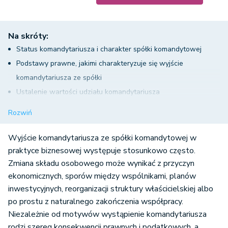
Na skróty:
Status komandytariusza i charakter spółki komandytowej
Podstawy prawne, jakimi charakteryzuje się wyjście
komandytariusza ze spółki
Ustalenie wartości udziału komandytariusza
Sposób wypłaty udziału komandytariusza
Rozwiń
Odpowiedzialność komandytariusza po wystąpieniu
Konsekwencje podatkowe po stronie komandytariusza za
Wyjście komandytariusza ze spółki komandytowej w
wyjście komandytariusza ze spółki
praktyce biznesowej występuje stosunkowo często.
Zmiana składu osobowego może wynikać z przyczyn
Konsekwencje podatkowe po stronie spółki
ekonomicznych, sporów między wspólnikami, planów
Wymogi formalne i rejestrowe
inwestycyjnych, reorganizacji struktury właścicielskiej albo
Podsumowanie
po prostu z naturalnego zakończenia współpracy.
Niezależnie od motywów wystąpienie komandytariusza
rodzi szereg konsekwencji prawnych i podatkowych, a