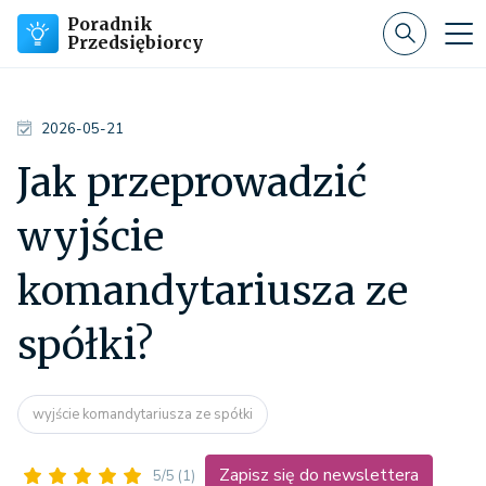
Poradnik
Przedsiębiorcy
2026-05-21
Jak przeprowadzić
wyjście
komandytariusza ze
spółki?
wyjście komandytariusza ze spółki
Zapisz się do newslettera
5/5
(1)