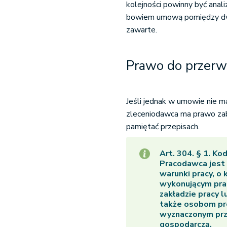
kolejności powinny być ana
bowiem umową pomiędzy dwie
zawarte.
Prawo do przer
Jeśli jednak w umowie nie ma
zleceniodawca ma prawo zab
pamiętać przepisach.
Art. 304
.
§ 1
.
Kod
Pracodawca jest 
warunki pracy, o
wykonującym prac
zakładzie pracy 
także osobom pr
wyznaczonym prz
gospodarczą.