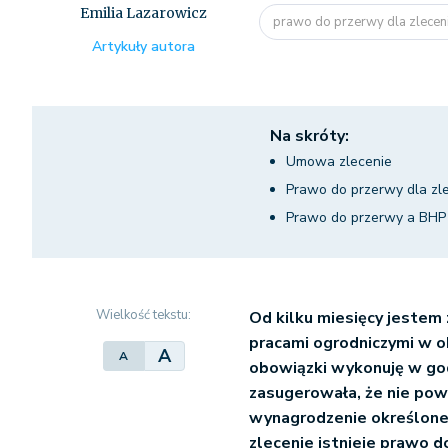
Emilia Lazarowicz
prawo do przerwy dla zlecen
Artykuły autora
Na skróty:
Umowa zlecenie
Prawo do przerwy dla zl
Prawo do przerwy a BHP
Wielkość tekstu:
Od kilku miesięcy jestem
pracami ogrodniczymi w o
A
A
obowiązki wykonuję w god
zasugerowała, że nie po
wynagrodzenie określone
zlecenie istnieje prawo d