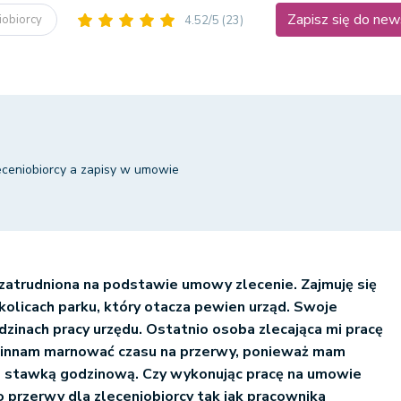
Zapisz się do new
iobiorcy
4.52/5
(23)
eceniobiorcy a zapisy w umowie
 zatrudniona na podstawie umowy zlecenie. Zajmuję się
kolicach parku, który otacza pewien urząd. Swoje
zinach pracy urzędu. Ostatnio osoba zlecająca mi pracę
winnam marnować czasu na przerwy, ponieważ mam
 stawką godzinową. Czy wykonując pracę na umowie
o przerwy dla zleceniobiorcy tak jak pracownika