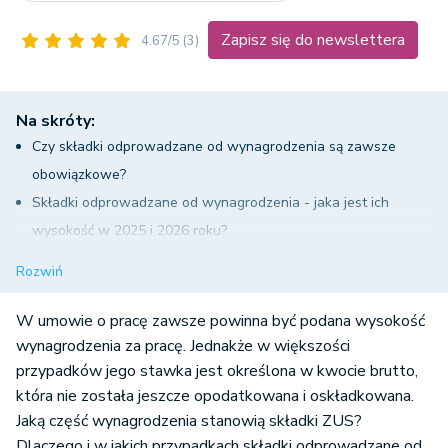
Zapisz się do newslettera
4.67/5
(3)
Na skróty:
Czy składki odprowadzane od wynagrodzenia są zawsze
obowiązkowe?
Składki odprowadzane od wynagrodzenia - jaka jest ich
wysokość w 2025 i 2026 roku?
Składki odprowadzane od wynagrodzenia na ubezpieczenia
Rozwiń
społeczne - po co je płacimy?
Składki odprowadzane od wynagrodzenia na ubezpieczenie
W umowie o pracę zawsze powinna być podana wysokość
zdrowotne
wynagrodzenia za pracę. Jednakże w większości
przypadków jego stawka jest określona w kwocie brutto,
Fundusz Pracy
która nie została jeszcze opodatkowana i oskładkowana.
Fundusz Solidarnościowy
Jaką część wynagrodzenia stanowią składki ZUS?
Fundusz Gwarantowanych Świadczeń Pracowniczych
Dlaczego i w jakich przypadkach składki odprowadzane od