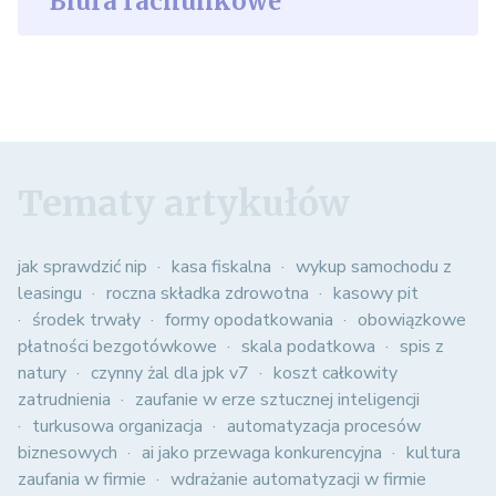
Biura rachunkowe
Tematy artykułów
jak sprawdzić nip
kasa fiskalna
wykup samochodu z
leasingu
roczna składka zdrowotna
kasowy pit
środek trwały
formy opodatkowania
obowiązkowe
płatności bezgotówkowe
skala podatkowa
spis z
natury
czynny żal dla jpk v7
koszt całkowity
zatrudnienia
zaufanie w erze sztucznej inteligencji
turkusowa organizacja
automatyzacja procesów
biznesowych
ai jako przewaga konkurencyjna
kultura
zaufania w firmie
wdrażanie automatyzacji w firmie