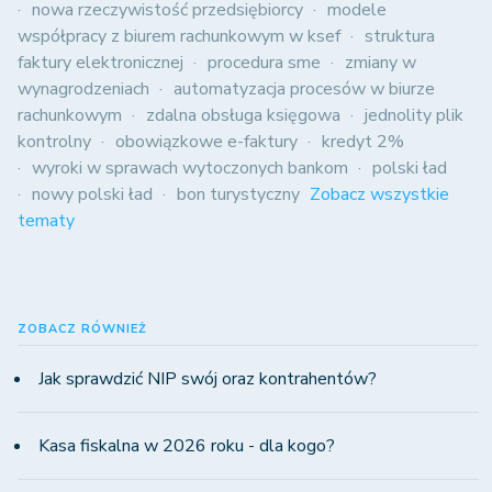
nowa rzeczywistość przedsiębiorcy
modele
współpracy z biurem rachunkowym w ksef
struktura
faktury elektronicznej
procedura sme
zmiany w
wynagrodzeniach
automatyzacja procesów w biurze
rachunkowym
zdalna obsługa księgowa
jednolity plik
kontrolny
obowiązkowe e-faktury
kredyt 2%
wyroki w sprawach wytoczonych bankom
polski ład
nowy polski ład
bon turystyczny
Zobacz wszystkie
tematy
ZOBACZ RÓWNIEŻ
Jak sprawdzić NIP swój oraz kontrahentów?
Kasa fiskalna w 2026 roku - dla kogo?