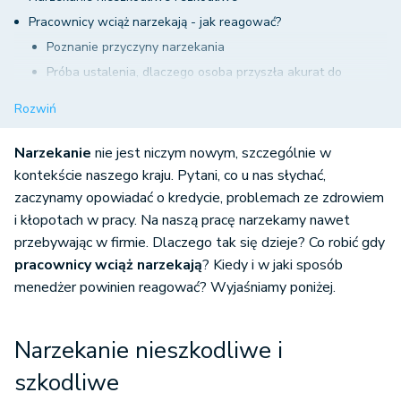
Pracownicy wciąż narzekają - jak reagować?
Poznanie przyczyny narzekania
Próba ustalenia, dlaczego osoba przyszła akurat do
danego menedżera
Rozwiń
Próba znalezienia rozwiązania problemu
Dyskusja i zachęcanie do podjęcia konkretnych działań
Narzekanie
nie jest niczym nowym, szczególnie w
Dziękowanie i chwalenie
kontekście naszego kraju. Pytani, co u nas słychać,
zaczynamy opowiadać o kredycie, problemach ze zdrowiem
Dobre warunki pracy - mniej narzekania
i kłopotach w pracy. Na naszą pracę narzekamy nawet
przebywając w firmie. Dlaczego tak się dzieje? Co robić gdy
pracownicy wciąż narzekają
? Kiedy i w jaki sposób
menedżer powinien reagować? Wyjaśniamy poniżej.
Narzekanie nieszkodliwe i
szkodliwe