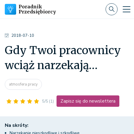
Poradnik
Przedsiębiorcy
2018-07-10
Gdy Twoi pracownicy
wciąż narzekają…
atmosfera pracy
Zapisz się do newslettera
5/5
(1)
Na skróty:
Narzekanie nieszkodliwe i szkodliwe