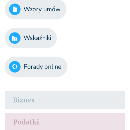
Wzory umów
Wskaźniki
Porady online
Biznes
Podatki