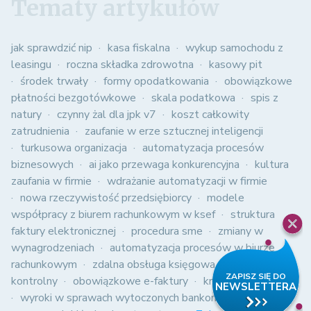
Tematy artykułów
jak sprawdzić nip
kasa fiskalna
wykup samochodu z
leasingu
roczna składka zdrowotna
kasowy pit
środek trwały
formy opodatkowania
obowiązkowe
płatności bezgotówkowe
skala podatkowa
spis z
natury
czynny żal dla jpk v7
koszt całkowity
zatrudnienia
zaufanie w erze sztucznej inteligencji
turkusowa organizacja
automatyzacja procesów
biznesowych
ai jako przewaga konkurencyjna
kultura
zaufania w firmie
wdrażanie automatyzacji w firmie
nowa rzeczywistość przedsiębiorcy
modele
współpracy z biurem rachunkowym w ksef
struktura
faktury elektronicznej
procedura sme
zmiany w
wynagrodzeniach
automatyzacja procesów w biurze
rachunkowym
zdalna obsługa księgowa
jednolity plik
kontrolny
obowiązkowe e-faktury
kredyt 2%
wyroki w sprawach wytoczonych bankom
polski ład