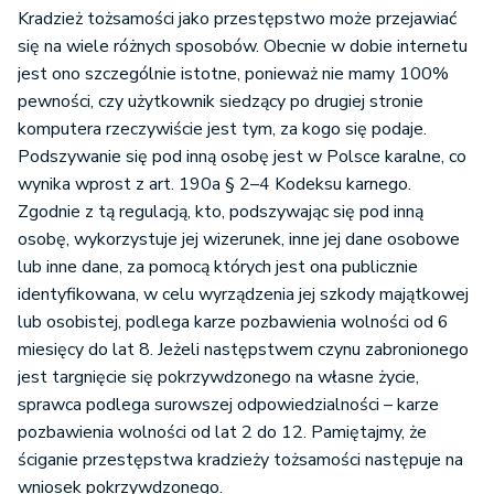
Kradzież tożsamości jako przestępstwo może przejawiać
się na wiele różnych sposobów. Obecnie w dobie internetu
jest ono szczególnie istotne, ponieważ nie mamy 100%
pewności, czy użytkownik siedzący po drugiej stronie
komputera rzeczywiście jest tym, za kogo się podaje.
Podszywanie się pod inną osobę jest w Polsce karalne, co
wynika wprost z art. 190a § 2–4 Kodeksu karnego.
Zgodnie z tą regulacją, kto, podszywając się pod inną
osobę, wykorzystuje jej wizerunek, inne jej dane osobowe
lub inne dane, za pomocą których jest ona publicznie
identyfikowana, w celu wyrządzenia jej szkody majątkowej
lub osobistej, podlega karze pozbawienia wolności od 6
miesięcy do lat 8. Jeżeli następstwem czynu zabronionego
jest targnięcie się pokrzywdzonego na własne życie,
sprawca podlega surowszej odpowiedzialności – karze
pozbawienia wolności od lat 2 do 12. Pamiętajmy, że
ściganie przestępstwa kradzieży tożsamości następuje na
wniosek pokrzywdzonego.