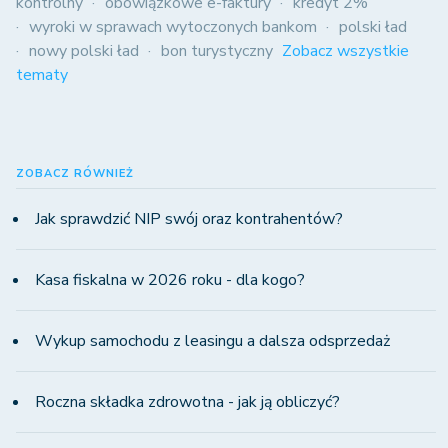
kontrolny
obowiązkowe e-faktury
kredyt 2%
wyroki w sprawach wytoczonych bankom
polski ład
nowy polski ład
bon turystyczny
Zobacz wszystkie
tematy
ZOBACZ RÓWNIEŻ
Jak sprawdzić NIP swój oraz kontrahentów?
Kasa fiskalna w 2026 roku - dla kogo?
Wykup samochodu z leasingu a dalsza odsprzedaż
Roczna składka zdrowotna - jak ją obliczyć?