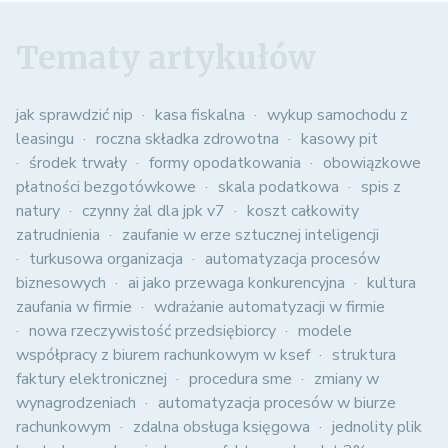
Tematy artykułów
jak sprawdzić nip
kasa fiskalna
wykup samochodu z
leasingu
roczna składka zdrowotna
kasowy pit
środek trwały
formy opodatkowania
obowiązkowe
płatności bezgotówkowe
skala podatkowa
spis z
natury
czynny żal dla jpk v7
koszt całkowity
zatrudnienia
zaufanie w erze sztucznej inteligencji
turkusowa organizacja
automatyzacja procesów
biznesowych
ai jako przewaga konkurencyjna
kultura
zaufania w firmie
wdrażanie automatyzacji w firmie
nowa rzeczywistość przedsiębiorcy
modele
współpracy z biurem rachunkowym w ksef
struktura
faktury elektronicznej
procedura sme
zmiany w
wynagrodzeniach
automatyzacja procesów w biurze
rachunkowym
zdalna obsługa księgowa
jednolity plik