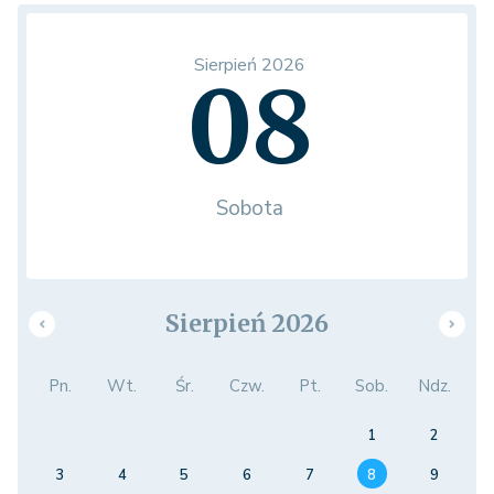
Sierpień 2026
08
Sobota
Sierpień 2026
Pn.
Wt.
Śr.
Czw.
Pt.
Sob.
Ndz.
1
2
3
4
5
6
7
8
9