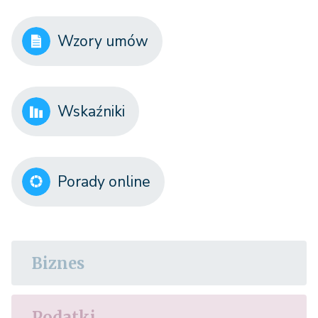
Wzory umów
Wskaźniki
Porady online
Biznes
Podatki