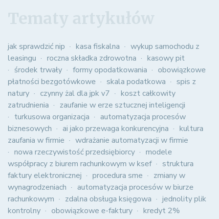
Tematy artykułów
jak sprawdzić nip
kasa fiskalna
wykup samochodu z
leasingu
roczna składka zdrowotna
kasowy pit
środek trwały
formy opodatkowania
obowiązkowe
płatności bezgotówkowe
skala podatkowa
spis z
natury
czynny żal dla jpk v7
koszt całkowity
zatrudnienia
zaufanie w erze sztucznej inteligencji
turkusowa organizacja
automatyzacja procesów
biznesowych
ai jako przewaga konkurencyjna
kultura
zaufania w firmie
wdrażanie automatyzacji w firmie
nowa rzeczywistość przedsiębiorcy
modele
współpracy z biurem rachunkowym w ksef
struktura
faktury elektronicznej
procedura sme
zmiany w
wynagrodzeniach
automatyzacja procesów w biurze
rachunkowym
zdalna obsługa księgowa
jednolity plik
kontrolny
obowiązkowe e-faktury
kredyt 2%