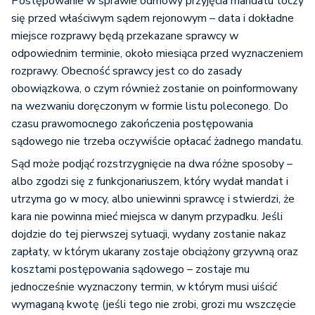
Postępowanie w sprawie odmowy przyjęcia mandatu toczy
się przed właściwym sądem rejonowym – data i dokładne
miejsce rozprawy będą przekazane sprawcy w
odpowiednim terminie, około miesiąca przed wyznaczeniem
rozprawy. Obecność sprawcy jest co do zasady
obowiązkowa, o czym również zostanie on poinformowany
na wezwaniu doręczonym w formie listu poleconego. Do
czasu prawomocnego zakończenia postępowania
sądowego nie trzeba oczywiście opłacać żadnego mandatu.
Sąd może podjąć rozstrzygnięcie na dwa różne sposoby –
albo zgodzi się z funkcjonariuszem, który wydał mandat i
utrzyma go w mocy, albo uniewinni sprawcę i stwierdzi, że
kara nie powinna mieć miejsca w danym przypadku. Jeśli
dojdzie do tej pierwszej sytuacji, wydany zostanie nakaz
zapłaty, w którym ukarany zostaje obciążony grzywną oraz
kosztami postępowania sądowego – zostaje mu
jednocześnie wyznaczony termin, w którym musi uiścić
wymaganą kwotę (jeśli tego nie zrobi, grozi mu wszczęcie