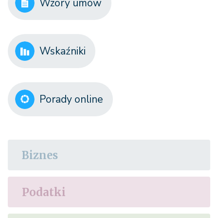
Wzory umów
Wskaźniki
Porady online
Biznes
Podatki