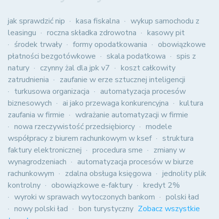
jak sprawdzić nip
kasa fiskalna
wykup samochodu z
leasingu
roczna składka zdrowotna
kasowy pit
środek trwały
formy opodatkowania
obowiązkowe
płatności bezgotówkowe
skala podatkowa
spis z
natury
czynny żal dla jpk v7
koszt całkowity
zatrudnienia
zaufanie w erze sztucznej inteligencji
turkusowa organizacja
automatyzacja procesów
biznesowych
ai jako przewaga konkurencyjna
kultura
zaufania w firmie
wdrażanie automatyzacji w firmie
nowa rzeczywistość przedsiębiorcy
modele
współpracy z biurem rachunkowym w ksef
struktura
faktury elektronicznej
procedura sme
zmiany w
wynagrodzeniach
automatyzacja procesów w biurze
rachunkowym
zdalna obsługa księgowa
jednolity plik
kontrolny
obowiązkowe e-faktury
kredyt 2%
wyroki w sprawach wytoczonych bankom
polski ład
nowy polski ład
bon turystyczny
Zobacz wszystkie