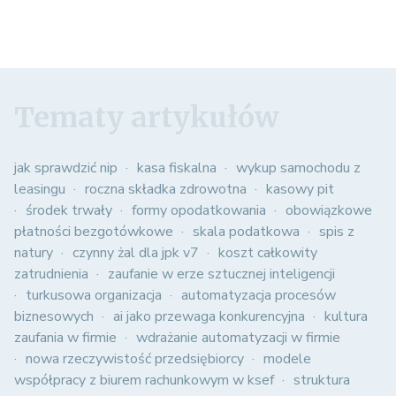
Tematy artykułów
jak sprawdzić nip
kasa fiskalna
wykup samochodu z
leasingu
roczna składka zdrowotna
kasowy pit
środek trwały
formy opodatkowania
obowiązkowe
płatności bezgotówkowe
skala podatkowa
spis z
natury
czynny żal dla jpk v7
koszt całkowity
zatrudnienia
zaufanie w erze sztucznej inteligencji
turkusowa organizacja
automatyzacja procesów
biznesowych
ai jako przewaga konkurencyjna
kultura
zaufania w firmie
wdrażanie automatyzacji w firmie
nowa rzeczywistość przedsiębiorcy
modele
współpracy z biurem rachunkowym w ksef
struktura