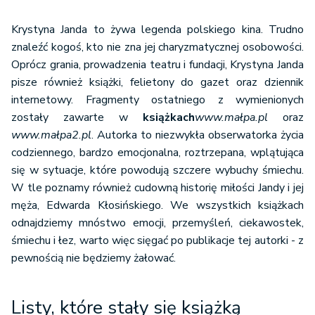
Krystyna Janda to żywa legenda polskiego kina. Trudno
znaleźć kogoś, kto nie zna jej charyzmatycznej osobowości.
Oprócz grania, prowadzenia teatru i fundacji, Krystyna Janda
pisze również książki, felietony do gazet oraz dziennik
internetowy. Fragmenty ostatniego z wymienionych
zostały zawarte w
książkach
www.małpa.pl
oraz
www.małpa2.pl
. Autorka to niezwykła obserwatorka życia
codziennego, bardzo emocjonalna, roztrzepana, wplątująca
się w sytuacje, które powodują szczere wybuchy śmiechu.
W tle poznamy również cudowną historię miłości Jandy i jej
męża, Edwarda Kłosińskiego. We wszystkich książkach
odnajdziemy mnóstwo emocji, przemyśleń, ciekawostek,
śmiechu i łez, warto więc sięgać po publikacje tej autorki - z
pewnością nie będziemy żałować.
Listy, które stały się książką