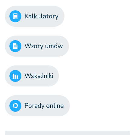
Kalkulatory
Wzory umów
Wskaźniki
Porady online