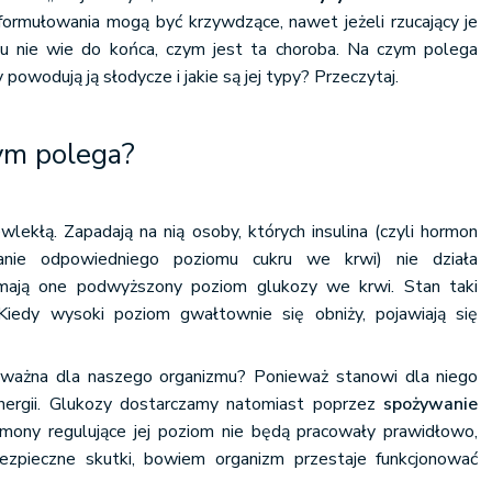
formułowania mogą być krzywdzące, nawet jeżeli rzucający je
tu nie wie do końca, czym jest ta choroba. Na czym polega
zy powodują ją słodycze i jakie są jej typy? Przeczytaj.
ym polega?
lekłą. Zapadają na nią osoby, których insulina (czyli hormon
anie odpowiedniego poziomu cukru we krwi) nie działa
ają one podwyższony poziom glukozy we krwi. Stan taki
 Kiedy wysoki poziom gwałtownie się obniży, pojawiają się
 ważna dla naszego organizmu? Ponieważ stanowi dla niego
nergii. Glukozy dostarczamy natomiast poprzez
spożywanie
ormony regulujące jej poziom nie będą pracowały prawidłowo,
zpieczne skutki, bowiem organizm przestaje funkcjonować