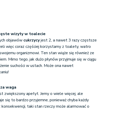
częste wizyty w toalecie
cych objawów
cukrzycy
jest 2, a nawet 3 razy częstsze
li więc coraz częściej korzystamy z toalety, watro
ę swojemu organizmowi. Ten stan wiąże się również ze
m. Mimo tego, jak dużo płynów przyjmuje się w ciągu
rażenie suchości w ustach. Może ona nawet
aniu!
sza waga
t zwiększony apetyt. Jemy o wiele więcej, ale
je się to bardzo przyjemne, ponieważ chyba każdy
z konsekwencji, taki stan rzeczy może alarmować o