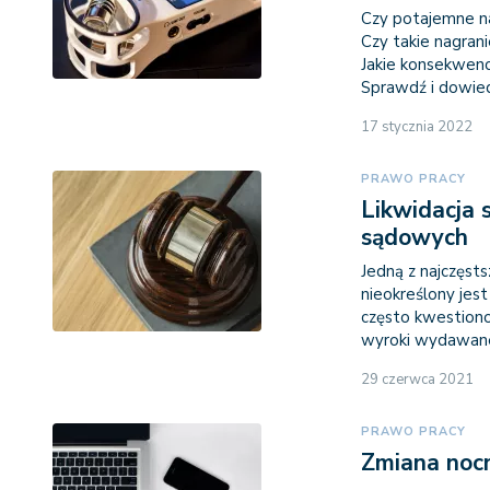
Czy potajemne n
Czy takie nagra
Jakie konsekwen
Sprawdź i dowied
17 stycznia 2022
PRAWO PRACY
Likwidacja 
sądowych
Jedną z najczęst
nieokreślony jest
często kwestiono
wyroki wydawane 
29 czerwca 2021
PRAWO PRACY
Zmiana nocn