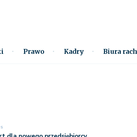
i
Prawo
Kadry
Biura ra
US
rt dla nowego przedsiębiorcy