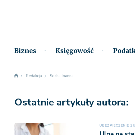
Biznes
Księgowość
Podatk
Redakcja
Socha Joanna
Ostatnie artykuły autora:
UBEZPIECZENIE Z
Ulga na sta