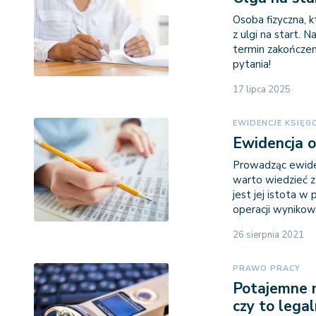
Osoba fizyczna, 
z ulgi na start. 
termin zakończeni
pytania!
17 lipca 2025
EWIDENCJE KSIĘ
Ewidencja o
Prowadząc ewide
warto wiedzieć z
jest jej istota 
operacji wynikow
26 sierpnia 2021
PRAWO PRACY
Potajemne n
czy to lega