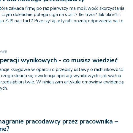
która zakłada firmę po raz pierwszy ma możliwość skorzystania
Na czym dokładnie polega ulga na start? Ile trwa? Jak określić
a ZUS na start? Przeczytaj artykuł i poznaj odpowiedzi na te
GOWE
peracji wynikowych - co musisz wiedzieć
ncje księgowe w oparciu o przepisy ustawy o rachunkowości
 czego składa się ewidencja operacji wynikowych i jak ważna
w przedsiębiorstwie. W niniejszym artykule omówimy ewidencję
ych.
agranie pracodawcy przez pracownika –
lne?