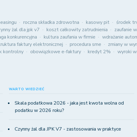
easingu
roczna składka zdrowotna
kasowy pit
środek tr
zynny żal dla jpk v7
koszt całkowity zatrudnienia
zaufanie w
aga konkurencyjna
kultura zaufania w firmie
wdrażanie autom
truktura faktury elektronicznej
procedura sme
zmiany w wyn
ik kontrolny
obowiązkowe e-faktury
kredyt 2%
wyroki w
WARTO WIEDZIEĆ
Skala podatkowa 2026 - jaka jest kwota wolna od
podatku w 2026 roku?
Czynny żal dla JPK V7 - zastosowania w praktyce