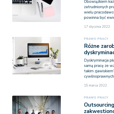
Obowiązkiem każ
zatrudnionych pr
wielu pracodawco
powinna być ewi
17 stycznia 2022
PRAWO PRACY
Różne zarob
dyskrymina
Dyskryminacja pł
samą pracę ze wz
takim zjawiskiem
cywilnoprawnych?
15 marca 2022
PRAWO PRACY
Outsourcing
zakwestion