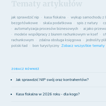
Tematy artykułów
jak sprawdzić nip
kasa fiskalna
wykup samochodu z l
bezgotówkowe
skala podatkowa
spis z natury
c
automatyzacja procesów biznesowych
ai jako przew
modele współpracy z biurem rachunkowym w ksef
s
rachunkowym
zdalna obsługa księgowa
jednolity pl
polski ład
bon turystyczny
Zobacz wszystkie tematy
ZOBACZ RÓWNIEŻ
Jak sprawdzić NIP swój oraz kontrahentów?
Kasa fiskalna w 2026 roku - dla kogo?