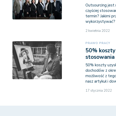
Outsourcing jest
częściej stosowa
termin? Jakimi p
wykorzystywać?
2 kwietnia 2022
PRAWO PRACY
50% koszty 
stosowania
50% koszty uzysk
dochodów z okreś
możliwość z tego
nasz artykuł i dow
17 stycznia 2022