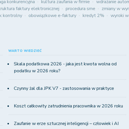
aga konkurencyjna
kultura zaufania w firmie
wdrażanie autom
truktura faktury elektronicznej
procedura sme
zmiany w wyn
ik kontrolny
obowiązkowe e-faktury
kredyt 2%
wyroki w
WARTO WIEDZIEĆ
Skala podatkowa 2026 - jaka jest kwota wolna od
podatku w 2026 roku?
Czynny żal dla JPK V7 - zastosowania w praktyce
Koszt całkowity zatrudnienia pracownika w 2026 roku
Zaufanie w erze sztucznej inteligencji – człowiek i AI