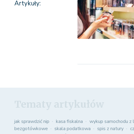
Artykuły:
Tematy artykułów
jak sprawdzić nip
kasa fiskalna
wykup samochodu z l
bezgotówkowe
skala podatkowa
spis z natury
c