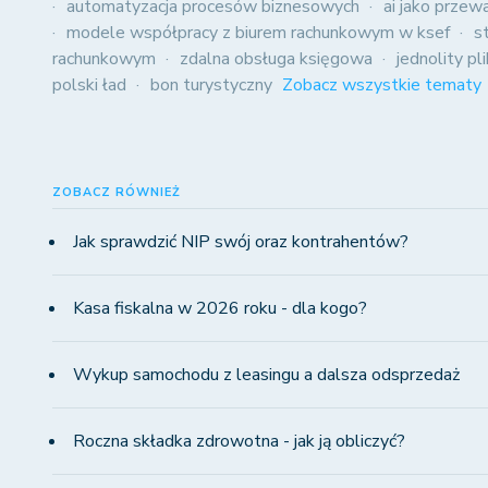
automatyzacja procesów biznesowych
ai jako przew
modele współpracy z biurem rachunkowym w ksef
s
rachunkowym
zdalna obsługa księgowa
jednolity pl
polski ład
bon turystyczny
Zobacz wszystkie tematy
ZOBACZ RÓWNIEŻ
Jak sprawdzić NIP swój oraz kontrahentów?
Kasa fiskalna w 2026 roku - dla kogo?
Wykup samochodu z leasingu a dalsza odsprzedaż
Roczna składka zdrowotna - jak ją obliczyć?