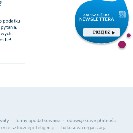
?
o podatku
pytania,
PRZEJDŹ
owych.
estie!
wały
formy opodatkowania
obowiązkowe płatności
 erze sztucznej inteligencji
turkusowa organizacja