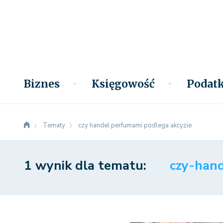
Biznes
Księgowość
Podatk
Tematy
czy handel perfumami podlega akcyzie
1 wynik dla tematu:
czy-han