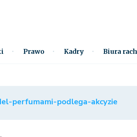
i
Prawo
Kadry
Biura ra
del-perfumami-podlega-akcyzie