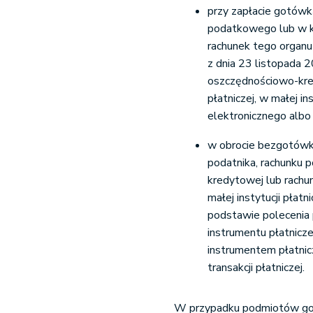
przy zapłacie gotówk
podatkowego lub w k
rachunek tego organ
z dnia 23 listopada 
oszczędnościowo-kredy
płatniczej, w małej ins
elektronicznego albo 
w obrocie bezgotówk
podatnika, rachunku 
kredytowej lub rachun
małej instytucji płatn
podstawie polecenia
instrumentu płatnicz
instrumentem płatnic
transakcji płatniczej.
W przypadku podmiotów gos