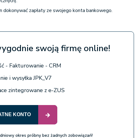
cznych).
en dokonywać zapłaty ze swojego konta bankowego.
wygodnie swoją firmę online!
ć - Fakturowanie - CRM
ie i wysyłka JPK_V7
łace zintegrowane z e-ZUS
ATNE KONTO
 dniowy okres próbny bez żadnych zobowiązań!