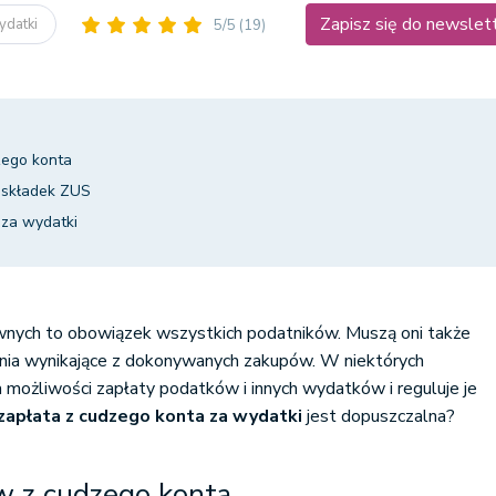
Zapisz się do newslet
ydatki
5/5
(19)
zego konta
a składek ZUS
 za wydatki
awnych to obowiązek wszystkich podatników. Muszą oni także
nia wynikające z dokonywanych zakupów. W niektórych
 możliwości zapłaty podatków i innych wydatków i reguluje je
zapłata z cudzego konta za wydatki
jest dopuszczalna?
w z cudzego konta