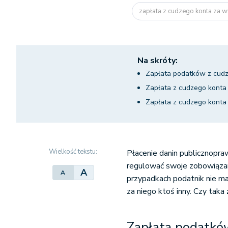
zapłata z cudzego konta za w
Na skróty:
Zapłata podatków z cud
Zapłata z cudzego kont
Zapłata z cudzego konta
Wielkość tekstu:
Płacenie danin publicznopr
regulować swoje zobowiąza
A
A
przypadkach podatnik nie ma
za niego ktoś inny. Czy taka
Zapłata podatkó