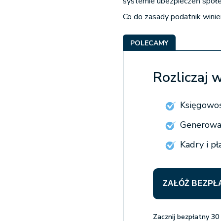
systemie ubezpieczeń społe
Co do zasady podatnik wini
POLECAMY
Rozliczaj 
Księgowoś
Generowan
Kadry i p
ZAŁÓŻ BEZPŁ
Zacznij bezpłatny 30