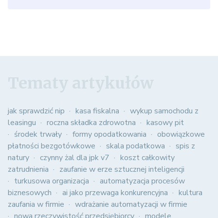
Tematy artykułów
jak sprawdzić nip
kasa fiskalna
wykup samochodu z
leasingu
roczna składka zdrowotna
kasowy pit
środek trwały
formy opodatkowania
obowiązkowe
płatności bezgotówkowe
skala podatkowa
spis z
natury
czynny żal dla jpk v7
koszt całkowity
zatrudnienia
zaufanie w erze sztucznej inteligencji
turkusowa organizacja
automatyzacja procesów
biznesowych
ai jako przewaga konkurencyjna
kultura
zaufania w firmie
wdrażanie automatyzacji w firmie
nowa rzeczywistość przedsiębiorcy
modele