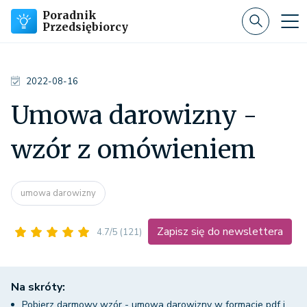
Poradnik
Przedsiębiorcy
2022-08-16
Umowa darowizny -
wzór z omówieniem
umowa darowizny
Zapisz się do newslettera
4.7/5
(121)
Na skróty:
Pobierz darmowy wzór - umowa darowizny w formacie pdf i