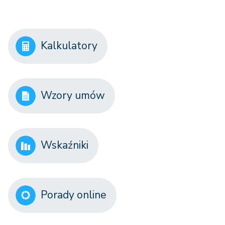
Kalkulatory
Wzory umów
Wskaźniki
Porady online