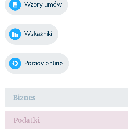
Wzory umów
Wskaźniki
Porady online
Biznes
Podatki