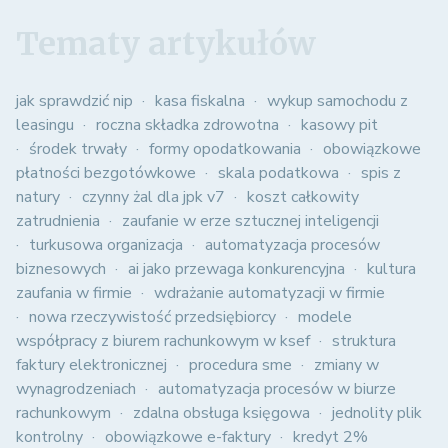
Tematy artykułów
jak sprawdzić nip
kasa fiskalna
wykup samochodu z
leasingu
roczna składka zdrowotna
kasowy pit
środek trwały
formy opodatkowania
obowiązkowe
płatności bezgotówkowe
skala podatkowa
spis z
natury
czynny żal dla jpk v7
koszt całkowity
zatrudnienia
zaufanie w erze sztucznej inteligencji
turkusowa organizacja
automatyzacja procesów
biznesowych
ai jako przewaga konkurencyjna
kultura
zaufania w firmie
wdrażanie automatyzacji w firmie
nowa rzeczywistość przedsiębiorcy
modele
współpracy z biurem rachunkowym w ksef
struktura
faktury elektronicznej
procedura sme
zmiany w
wynagrodzeniach
automatyzacja procesów w biurze
rachunkowym
zdalna obsługa księgowa
jednolity plik
kontrolny
obowiązkowe e-faktury
kredyt 2%