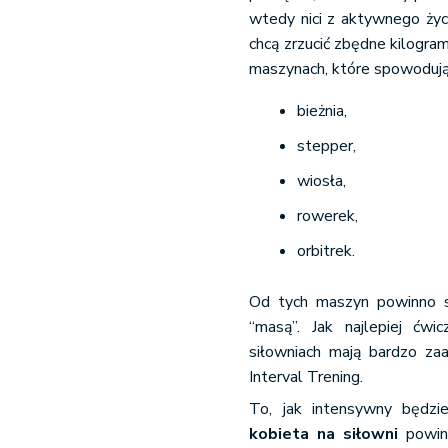
wtedy nici z aktywnego życi
chcą zrzucić zbędne kilogr
maszynach, które spowodują, 
bieżnia,
stepper,
wiosła,
rowerek,
orbitrek.
Od tych maszyn powinno si
“masą”. Jak najlepiej ć
siłowniach mają bardzo z
Interval Trening.
To, jak intensywny będzie
kobieta na siłowni
powinn