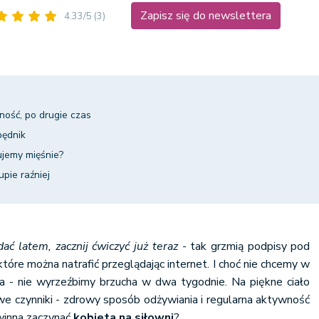
Zapisz się do newslettera
4.33/5
(3)
ość, po drugie czas
zbędnik
ujemy mięśnie?
upie raźniej
ać latem, zacznij ćwiczyć już teraz
- tak grzmią podpisy pod
tóre można natrafić przeglądając internet. I choć nie chcemy w
da - nie wyrzeźbimy brzucha w dwa tygodnie. Na piękne ciało
e czynniki - zdrowy sposób odżywiania i regularna aktywność
owinna zaczynać
kobieta na siłowni
?