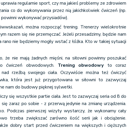
 uprawia regularnie sport, czy ma jakieś problemy ze zdrowiem
zania co do wykonywania przez nią jakichkolwiek ćwiczeń (np.
e powinni wykonywać przysiadów).
ciwwskazań, można rozpocząć trening. Trenerzy wielokrotnie
zym razem się nie przemęczać. Jeżeli przesadzimy, będzie nam
a rano nie będziemy mogły wstać z łóżka. Kto w takiej sytuacji
to, że nie mają żadnych mięśni, na siłowni powinny poszukać
 do ćwiczeń obwodowych.
Trening obwodowy
to coraz
y nad rzeźbą swojego ciała. Oczywiście można też ćwiczyć
wka, która jest już przygotowana w siłowni to zazwyczaj
e nam do budowy pięknej sylwetki.
 się wszystkie partie ciała. Jest to zazwyczaj seria od 8 do
się zaraz po sobie - z przerwą jedynie na zmianę urządzenia.
ko. Podczas pierwszej wizyty wystarczy, że wykonamy cały
wo trzeba zwiększać zarówno ilość serii jak i obciążenie.
że dobry start przed ćwiczeniem na większych i cięższych