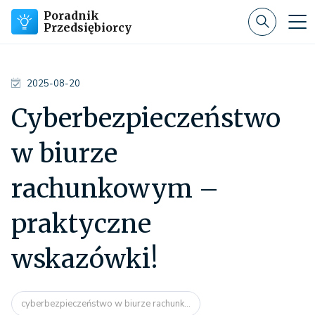
Poradnik
Przedsiębiorcy
2025-08-20
Cyberbezpieczeństwo
w biurze
rachunkowym –
praktyczne
wskazówki!
cyberbezpieczeństwo w biurze rachunk...