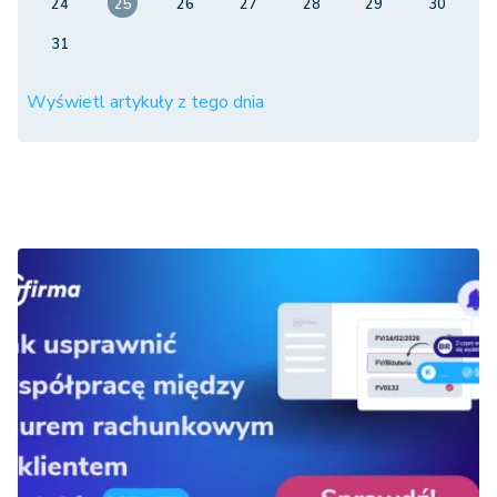
24
25
26
27
28
29
30
31
Wyświetl artykuły z tego dnia