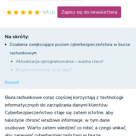
Zapisz się do newslettera
5/5
(1)
Na skróty:
Działania zwiększające poziom cyberbezpieczeństwa w biurze
rachunkowym
Aktualizacja oprogramowania – ważna rzecz!
Bezpieczne hasła, czyli jakie?
Szyfrowanie danych w komunikacji e-mail i nie tylko
Rozwiń
Zasada czystego biurka jako nadrzędna, szczególnie gdy
biuro jest otwarte dla klientów!
Biura rachunkowe coraz częściej korzystają z technologii
Dostosowanie uprawnień oraz zadbanie o kopie zapasowe
informatycznych do zarządzania danymi klientów.
Cyberbezpieczeństwo staje się zatem istotne, aby
Ufaj, ale sprawdzaj – czyli audyty bezpieczeństwa
należycie chronić wrażliwe informacje, w tym dane
Cyberbezpieczeństwo w biurze rachunkowym – czego unikać?
osobowe. Warto zatem wiedzieć co robić, a czego unikać,
aby zapewnić cyberbezpieczeństwo w biurze