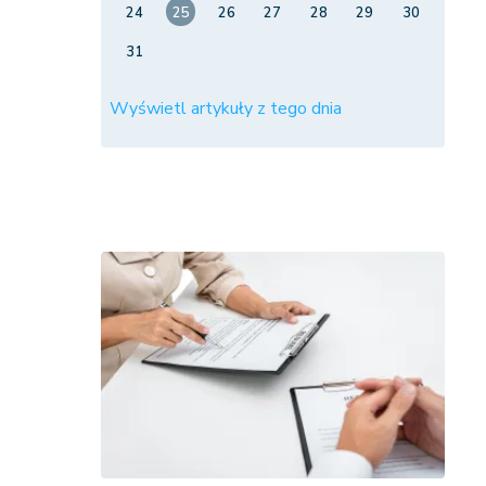
24
25
26
27
28
29
30
31
Wyświetl artykuły z tego dnia