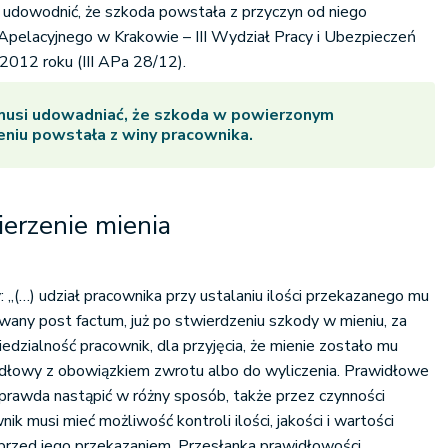
 udowodnić, że szkoda powstała z przyczyn od niego
Apelacyjnego w Krakowie – III Wydział Pracy i Ubezpieczeń
2012 roku (III APa 28/12).
musi udowadniać, że szkoda w powierzonym
niu powstała z winy pracownika.
erzenie mienia
 „(…) udział pracownika przy ustalaniu ilości przekazanego mu
owany post factum, już po stwierdzeniu szkody w mieniu, za
edzialność pracownik, dla przyjęcia, że mienie zostało mu
dłowy z obowiązkiem zwrotu albo do wyliczenia. Prawidłowe
prawda nastąpić w różny sposób, także przez czynności
ik musi mieć możliwość kontroli ilości, jakości i wartości
rzed jego przekazaniem. Przesłanka prawidłowości