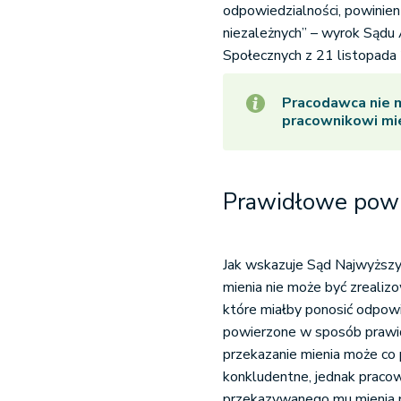
odpowiedzialności, powinien
niezależnych” – wyrok Sądu 
Społecznych z 21 listopada 
Pracodawca nie 
pracownikowi mie
Prawidłowe powi
Jak wskazuje Sąd Najwyższy:
mienia nie może być zrealiz
które miałby ponosić odpowi
powierzone w sposób prawi
przekazanie mienia może co 
konkludentne, jednak pracown
przekazywanego mu mienia p