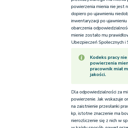
powierzenia mienia nie jest
dopiero po ujawnieniu nied
inwentaryzacji po ujawnien
obarczenia odpowiedzialnośc
mienie zostało mu prawidło
Ubezpieczeń Społecznych i S
Kodeks pracy nie
powierzenia mien
pracownik miał mo
jakości.
Dla odpowiedzialności za m
powierzenie. Jak wskazuje o
na zaistnienie przesłanki p
kp, istotne znaczenie ma bo
nierozliczenie się z nich w
w każdy sposób, nawet prze