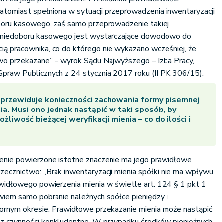
 natomiast spełniona w sytuacji przeprowadzenia inwentaryzacji
oboru kasowego, zaś samo przeprowadzenie takiej
iu niedoboru kasowego jest wystarczające dowodowo do
ią pracownika, co do którego nie wykazano wcześniej, że
wo przekazane” – wyrok Sądu Najwyższego – Izba Pracy,
praw Publicznych z 24 stycznia 2017 roku (II PK 306/15).
 przewiduje konieczności zachowania formy pisemnej
ia. Musi ono jednak nastąpić w taki sposób, by
żliwość bieżącej weryfikacji mienia – co do ilości i
ienie powierzone istotne znaczenie ma jego prawidłowe
rzecznictwo: „Brak inwentaryzacji mienia spółki nie ma wpływu
rawidłowego powierzenia mienia w świetle art. 124 § 1 pkt 1
wiem samo pobranie należnych spółce pieniędzy i
 spornym okresie. Prawidłowe przekazanie mienia może nastąpić
z czynności konkludentne. W przypadku środków pieniężnych