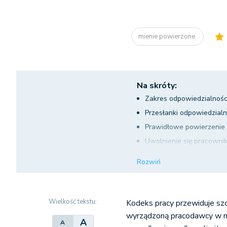
mienie powierzone
Na skróty:
Zakres odpowiedzialnośc
Przesłanki odpowiedzialn
Prawidłowe powierzenie 
Uwolnienie się pracowni
Wysokość odszkodowania 
Rozwiń
Umowa o łącznej odpowie
Wielkość tekstu:
Kodeks pracy przewiduje sz
wyrządzoną pracodawcy w m
A
A