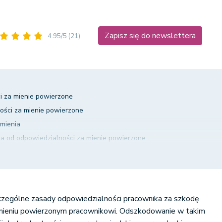
Zapisz się do newslettera
4.95/5
(21)
i za mienie powierzone
ości za mienie powierzone
mienia
ka od odpowiedzialności za mienie powierzone
i jego obniżenie
dzialności za mienie powierzone
czególne zasady odpowiedzialności pracownika za szkodę
ieniu powierzonym pracownikowi. Odszkodowanie w takim