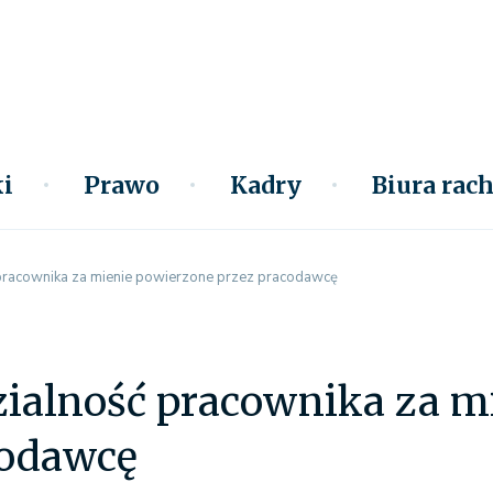
i
Prawo
Kadry
Biura ra
racownika za mienie powierzone przez pracodawcę
ialność pracownika za m
codawcę