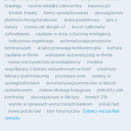
leasingu
roczna składka zdrowotna
kasowy pit
środek trwały
formy opodatkowania
obowiązkowe
płatności bezgotówkowe
skala podatkowa
spis z
natury
czynny żal dla jpk v7
koszt całkowity
zatrudnienia
zaufanie w erze sztucznej inteligencji
turkusowa organizacja
automatyzacja procesów
biznesowych
ai jako przewaga konkurencyjna
kultura
zaufania w firmie
wdrażanie automatyzacji w firmie
nowa rzeczywistość przedsiębiorcy
modele
współpracy z biurem rachunkowym w ksef
struktura
faktury elektronicznej
procedura sme
zmiany w
wynagrodzeniach
automatyzacja procesów w biurze
rachunkowym
zdalna obsługa księgowa
jednolity plik
kontrolny
obowiązkowe e-faktury
kredyt 2%
wyroki w sprawach wytoczonych bankom
polski ład
nowy polski ład
bon turystyczny
Zobacz wszystkie
tematy