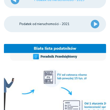
związanych z prowadzeniem
działalności gospodarczej oraz od
budynków mieszkalnych lub ich
23,90
Podatek od nieruchomości - 2021
części zajętych na prowadzenie
zł
działalności gospodarczej od 1
2
m
powierzchni użytkowej
zajętych na prowadzenie
działalności gospodarczej w
11,18
zakresie obrotu kwalifikowanym
zł
materiałem siewnym od 1
2
m
powierzchni użytkowej
związanych z udzielaniem
świadczeń zdrowotnych w
rozumieniu przepisów o
działalności leczniczej, zajętych
4,87 zł