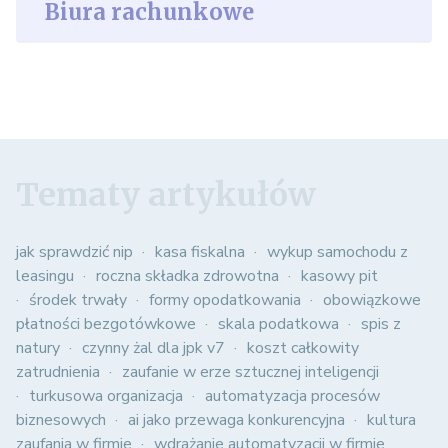
Biura rachunkowe
Tematy artykułów
jak sprawdzić nip
kasa fiskalna
wykup samochodu z
leasingu
roczna składka zdrowotna
kasowy pit
środek trwały
formy opodatkowania
obowiązkowe
płatności bezgotówkowe
skala podatkowa
spis z
natury
czynny żal dla jpk v7
koszt całkowity
zatrudnienia
zaufanie w erze sztucznej inteligencji
turkusowa organizacja
automatyzacja procesów
biznesowych
ai jako przewaga konkurencyjna
kultura
zaufania w firmie
wdrażanie automatyzacji w firmie