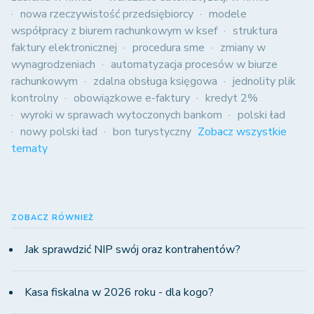
nowa rzeczywistość przedsiębiorcy
modele
współpracy z biurem rachunkowym w ksef
struktura
faktury elektronicznej
procedura sme
zmiany w
wynagrodzeniach
automatyzacja procesów w biurze
rachunkowym
zdalna obsługa księgowa
jednolity plik
kontrolny
obowiązkowe e-faktury
kredyt 2%
wyroki w sprawach wytoczonych bankom
polski ład
nowy polski ład
bon turystyczny
Zobacz wszystkie
tematy
ZOBACZ RÓWNIEŻ
Jak sprawdzić NIP swój oraz kontrahentów?
Kasa fiskalna w 2026 roku - dla kogo?