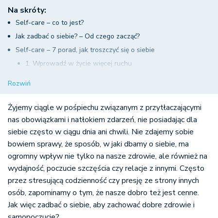
Na skróty:
Self-care – co to jest?
Jak zadbać o siebie? – Od czego zacząć?
Self-care – 7 porad, jak troszczyć się o siebie
1. Wprowadź w życie więcej ruchu
2. Przestrzegaj zdrowej diety
Rozwiń
3. Śpij odpowiednią ilość czasu
4. Zadbaj o relaks
Żyjemy ciągle w pośpiechu związanym z przytłaczającymi
5. Odwiedź lekarza
nas obowiązkami i natłokiem zdarzeń, nie posiadając dla
siebie często w ciągu dnia ani chwili. Nie zdajemy sobie
6. Ogranicz stres
bowiem sprawy, że sposób, w jaki dbamy o siebie, ma
7. Utrzymuj relacje z ludźmi
ogromny wpływ nie tylko na nasze zdrowie, ale również na
Dlaczego warto żyć według filozofii self-care?
wydajność, poczucie szczęścia czy relacje z innymi. Często
przez stresującą codzienność czy presję ze strony innych
osób, zapominamy o tym, że nasze dobro też jest cenne.
Jak więc zadbać o siebie, aby zachować dobre zdrowie i
samopoczucie?