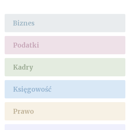
Biznes
Podatki
Kadry
Księgowość
Prawo