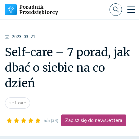
Poradnik
Przedsiębiorcy
2023-03-21
Self-care – 7 porad, jak
dbać o siebie na co
dzień
self-care
Zapisz się do newslettera
5/5
(34)