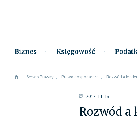
Biznes
Księgowość
Podatk
Serwis Prawny
Prawo gospodarcze
Rozwód a kredyt
2017-11-15
Rozwód a 