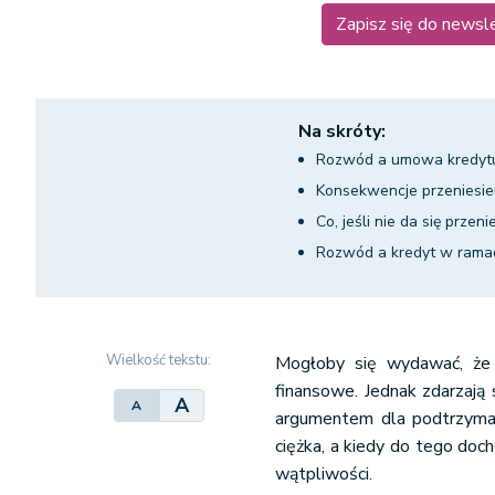
Zapisz się do newsl
Na skróty:
Rozwód a umowa kredyt
Konsekwencje przeniesien
Co, jeśli nie da się przen
Rozwód a kredyt w rama
Wielkość tekstu:
Mogłoby się wydawać, że 
finansowe. Jednak zdarzają 
A
A
argumentem dla podtrzyman
ciężka, a kiedy do tego doch
wątpliwości.