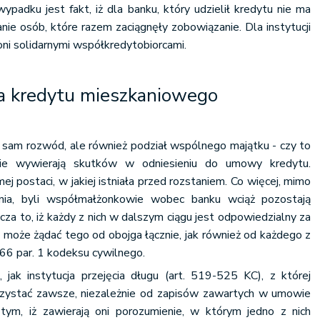
padku jest fakt, iż dla banku, który udzielił kredytu nie ma
nie osób, które razem zaciągnęły zobowiązanie. Dla instytucji
oni solidarnymi współkredytobiorcami.
 kredytu mieszkaniowego
, sam rozwód, ale również podział wspólnego majątku - czy to
e wywierają skutków w odniesieniu do umowy kredytu.
j postaci, w jakiej istniała przed rozstaniem. Co więcej, mimo
enia, byli współmałżonkowie wobec banku wciąż pozostają
cza to, iż każdy z nich w dalszym ciągu jest odpowiedzialny za
 może żądać tego od obojga łącznie, jak również od każdego z
366 par. 1 kodeksu cywilnego.
, jak instytucja przejęcia długu (art. 519-525 KC), z której
ystać zawsze, niezależnie od zapisów zawartych w umowie
tym, iż zawierają oni porozumienie, w którym jedno z nich