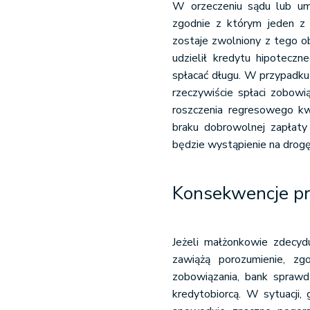
W orzeczeniu sądu lub um
zgodnie z którym jeden z 
zostaje zwolniony z tego ob
udzielił kredytu hipoteczn
spłacać długu. W przypadku 
rzeczywiście spłaci zobow
roszczenia regresowego kwo
braku dobrowolnej zapłaty
będzie wystąpienie na dro
Konsekwencje prz
Jeżeli małżonkowie zdecydu
zawiążą porozumienie, zg
zobowiązania, bank sprawd
kredytobiorcą. W sytuacji, 