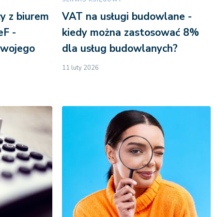
y z biurem
VAT na usługi budowlane -
F -
kiedy można zastosować 8%
swojego
dla usług budowlanych?
11 luty 2026