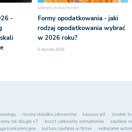
SERWIS PODATKOWY
26 -
Formy opodatkowania - jaki
g
rodzaj opodatkowania wybrać
skali
w 2026 roku?
ce
5 styczeń 2026
easingu
roczna składka zdrowotna
kasowy pit
środek tr
zynny żal dla jpk v7
koszt całkowity zatrudnienia
zaufanie w
aga konkurencyjna
kultura zaufania w firmie
wdrażanie autom