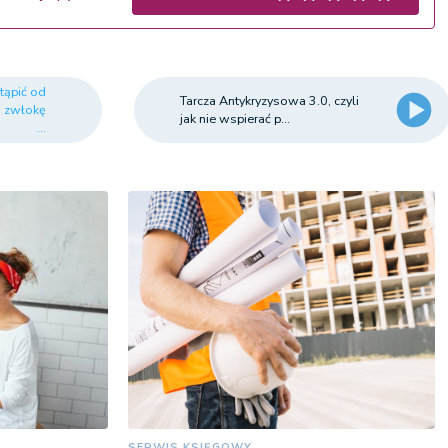
tąpić od
Tarcza Antykryzysowa 3.0, czyli
a zwłokę
jak nie wspierać p...
...
SERWIS KSIĘGOWY