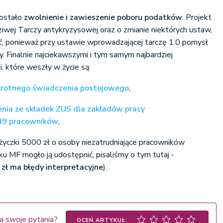
zostało
zwolnienie i zawieszenie poboru podatków
. Projekt
wej Tarczy antykryzysowej oraz o zmianie niektórych ustaw,
wić, ponieważ przy ustawie wprowadzającej tarczę 1.0 pomysł
. Finalnie najciekawszymi i tym samym najbardziej
 które weszły w życie są:
rotnego świadczenia postojowego
,
enia ze składek ZUS dla zakładów pracy
 49 pracowników
,
życzki 5000 zł o osoby niezatrudniające pracowników
u MF mogło ją udostępnić, pisaliśmy o tym tutaj -
zł ma błędy interpretacyjne
).
a swoje pytania?
OCEŃ ARTYKUŁ: