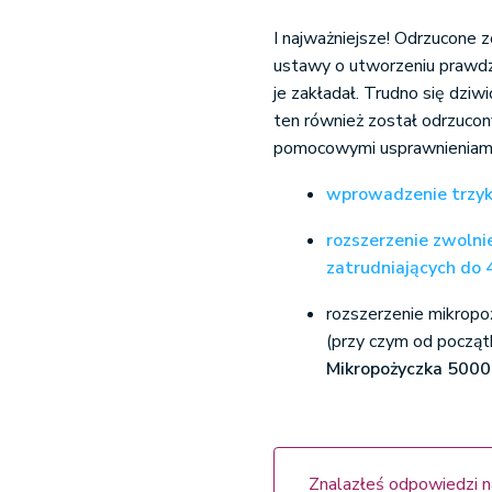
I najważniejsze! Odrzucone 
ustawy o utworzeniu prawdzi
je zakładał. Trudno się dzi
ten również został odrzucony
pomocowymi usprawnieniami,
wprowadzenie trzyk
rozszerzenie zwolni
zatrudniających do
rozszerzenie mikropo
(przy czym od początk
Mikropożyczka 5000 
Znalazłeś odpowiedzi n