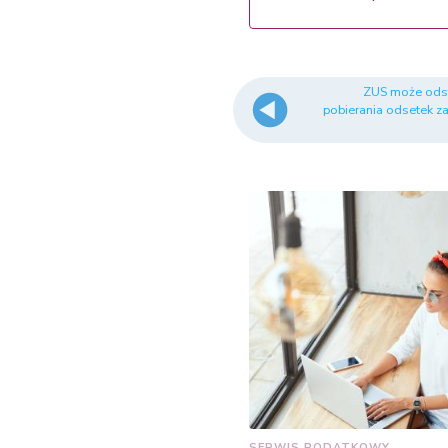
ZUS może ods
pobierania odsetek z
SERWIS PODATKOWY