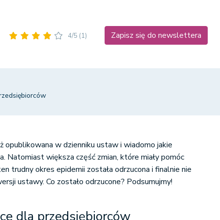
Zapisz się do newslettera
4/5
(1)
rzedsiębiorców
ż opublikowana w dzienniku ustaw i wiadomo jakie
. Natomiast większa część zmian, które miały pomóc
n trudny okres epidemii została odrzucona i finalnie nie
wersji ustawy. Co zostało odrzucone? Podsumujmy!
e dla przedsiębiorców