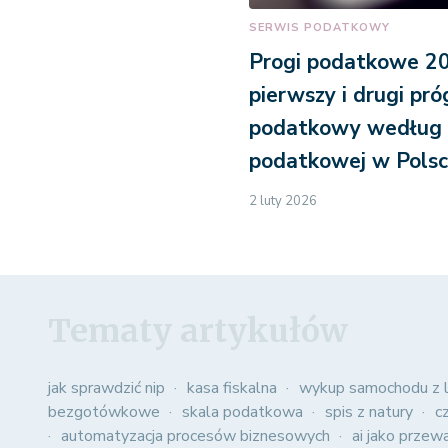
SERWIS PODATKOWY
Progi podatkowe 20
pierwszy i drugi pró
podatkowy według 
podatkowej w Pols
2 luty 2026
Tematy artykułów
jak sprawdzić nip
kasa fiskalna
wykup samochodu z l
bezgotówkowe
skala podatkowa
spis z natury
c
automatyzacja procesów biznesowych
ai jako przew