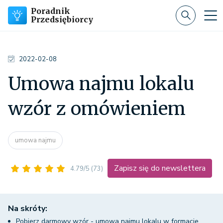
Poradnik
Przedsiębiorcy
2022-02-08
Umowa najmu lokalu
wzór z omówieniem
umowa najmu
Zapisz się do newslettera
4.79/5
(73)
Na skróty:
Pobierz darmowy wzór - umowa najmu lokalu w formacie