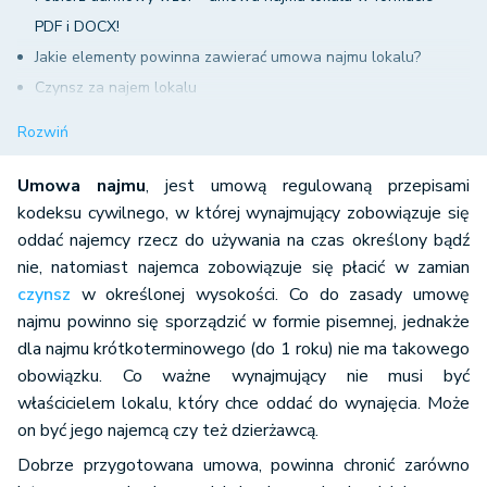
PDF i DOCX!
Jakie elementy powinna zawierać umowa najmu lokalu?
Czynsz za najem lokalu
Czas trwania umowy oraz warunki jej wypowiedzenia
Rozwiń
Jakie prawa i obowiązki stron powinna zawierać umowa
najmu?
Umowa najmu
, jest umową regulowaną przepisami
kodeksu cywilnego, w której wynajmujący zobowiązuje się
oddać najemcy rzecz do używania na czas określony bądź
nie, natomiast najemca zobowiązuje się płacić w zamian
czynsz
w określonej wysokości. Co do zasady umowę
najmu powinno się sporządzić w formie pisemnej, jednakże
dla najmu krótkoterminowego (do 1 roku) nie ma takowego
obowiązku. Co ważne wynajmujący nie musi być
właścicielem lokalu, który chce oddać do wynajęcia. Może
on być jego najemcą czy też dzierżawcą.
Dobrze przygotowana umowa, powinna chronić zarówno