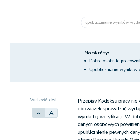
upublicznianie wyników wyda
Na skróty:
Dobra osobiste pracowni
Upublicznianie wyników 
Wielkość tekstu:
Przepisy Kodeksu pracy nie 
obowiązek sprawdzać wydajn
A
A
wyniki tej weryfikacji. W d
danych osobowych powinien 
upublicznienie pewnych danyc