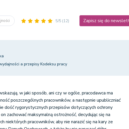
Zapisz się do newslet
jności
5/5
(12)
ka
wydajności a przepisy Kodeksu pracy
wskazują, w jaki sposób, ani czy w ogóle, pracodawca ma
ość poszczególnych pracowników, a następnie upubliczniać
obie dość rygorystycznych przepisów dotyczących ochrony
on zachować maksymalną ostrożność, decydując się na
h niektórych pracowników, aby nie narazić się na kary ze