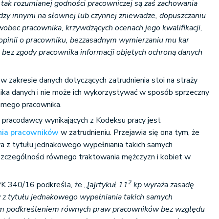
tak rozumianej godności pracowniczej są zaś zachowania
zy innymi na słownej lub czynnej zniewadze, dopuszczaniu
wobec pracownika, krzywdzących ocenach jego kwalifikacji,
opinii o pracowniku, bezzasadnym wymierzaniu mu kar
u bez zgody pracownika informacji objętych ochroną danych
zakresie danych dotyczących zatrudnienia stoi na straży
ika danych i nie może ich wykorzystywać w sposób sprzeczny
amego pracownika.
pracodawcy wynikających z Kodeksu pracy jest
nia pracowników
w zatrudnieniu. Przejawia się ona tym, że
a z tytułu jednakowego wypełniania takich samych
zczególności równego traktowania mężczyzn i kobiet w
2
K 340/16 podkreśla, że „
[a]rtykuł 11
kp wyraża zasadę
z tytułu jednakowego wypełniania takich samych
ym podkreśleniem równych praw pracowników bez względu