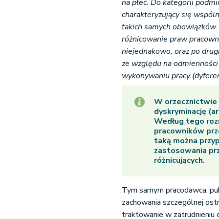
na płeć. Do kategorii podm
charakteryzujący się wspóln
takich samych obowiązków. 
różnicowanie praw pracownik
niejednakowo, oraz po drug
ze względu na odmienności w
wykonywaniu pracy (dyferen
W orzecznictwie 
dyskryminację (ar
Według tego rozr
pracowników prze
taką można przy
zastosowania pr
różnicujących.
Tym samym pracodawca, publi
zachowania szczególnej ostr
traktowanie w zatrudnieniu c