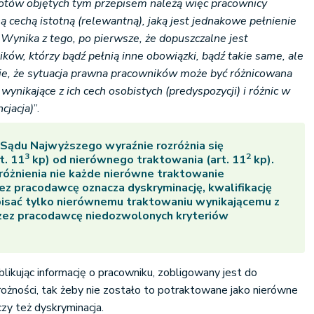
iotów objętych tym przepisem należą więc pracownicy
ą cechą istotną (relewantną), jaką jest jednakowe pełnienie
Wynika z tego, po pierwsze, że dopuszczalne jest
ów, którzy bądź pełnią inne obowiązki, bądź takie same, ale
ie, że sytuacja prawna pracowników może być różnicowana
ynikające z ich cech osobistych (predyspozycji) i różnic w
cjacja)
”.
Sądu Najwyższego wyraźnie rozróżnia się
3
2
t. 11
kp) od nierównego traktowania (art. 11
kp).
óżnienia nie każde nierówne traktowanie
z pracodawcę oznacza dyskryminację, kwalifikację
pisać tylko nierównemu traktowaniu wynikającemu z
zez pracodawcę niedozwolonych kryteriów
kując informację o pracowniku, zobligowany jest do
ożności, tak żeby nie zostało to potraktowane jako nierówne
zy też dyskryminacja.