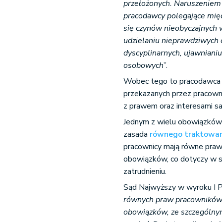
przełożonych. Naruszeniem 
pracodawcy polegające międ
się czynów nieobyczajnych 
udzielaniu nieprawdziwych 
dyscyplinarnych, ujawniani
osobowych
”.
Wobec tego to pracodawca w 
przekazanych przez pracown
z prawem oraz interesami s
Jednym z wielu obowiązków 
zasada
równego traktowa
pracownicy mają równe praw
obowiązków, co dotyczy w s
zatrudnieniu.
Sąd Najwyższy w wyroku I P
równych praw pracowników 
obowiązków, ze szczególn