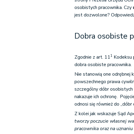
strony Prezesa Urzędu Ochr
osobistych pracownika. Czy
jest dozwolone? Odpowiedź z
Dobra osobiste 
1
Zgodnie z art. 11
Kodeksu p
dobra osobiste pracownika.
Nie stanowią one odrębnej k
powszechnego prawa cywilne
szczególny dóbr osobistych p
nakazuje ich ochronę. Pojęc
odnosi się również do „dóbr 
Z kolei jak wskazuje Sąd Ap
tworzy poczucie własnej wa
pracownika oraz na uznaniu 