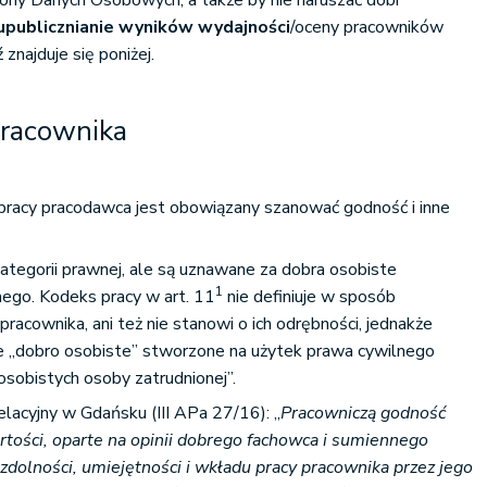
ony Danych Osobowych, a także by nie naruszać dóbr
upublicznianie wyników wydajności
/oceny pracowników
najduje się poniżej.
pracownika
racy pracodawca jest obowiązany szanować godność i inne
ategorii prawnej, ale są uznawane za dobra osobiste
1
go. Kodeks pracy w art. 11
nie definiuje w sposób
racownika, ani też nie stanowi o ich odrębności, jednakże
ie „dobro osobiste” stworzone na użytek prawa cywilnego
osobistych osoby zatrudnionej”.
elacyjny w Gdańsku (III APa 27/16): „
Pracowniczą godność
rtości, oparte na opinii dobrego fachowca i sumiennego
zdolności, umiejętności i wkładu pracy pracownika przez jego