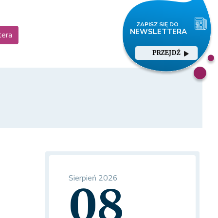
tera
PRZEJDŹ
Sierpień 2026
08