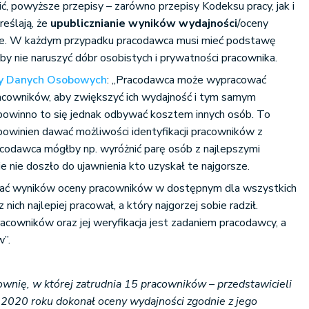
ić, powyższe przepisy – zarówno przepisy Kodeksu pracy, jak i
reślają, że
upublicznianie wyników wydajności
/oceny
e. W każdym przypadku pracodawca musi mieć podstawę
by nie naruszyć dóbr osobistych i prywatności pracownika.
y Danych Osobowych
: „Pracodawca może wypracować
cowników, aby zwiększyć ich wydajność i tym samym
 powinno to się jednak odbywać kosztem innych osób. To
 powinien dawać możliwości identyfikacji pracowników z
acodawca mógłby np. wyróżnić parę osób z najlepszymi
e nie doszło do ujawnienia kto uzyskał te najgorsze.
zać wyników oceny pracowników w dostępnym dla wszystkich
 nich najlepiej pracował, a który najgorzej sobie radził.
cowników oraz jej weryfikacja jest zadaniem pracodawcy, a
w”.
ownię, w której zatrudnia 15 pracowników – przedstawicieli
2020 roku dokonał oceny wydajności zgodnie z jego