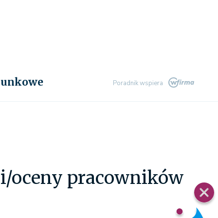
chunkowe
Poradnik wspiera
i/oceny pracowników