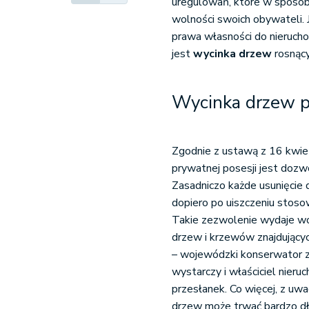
uregulowań, które w sposób 
wolności swoich obywateli. 
prawa własności do nieruch
jest
wycinka drzew
rosnący
Wycinka drzew pr
Zgodnie z ustawą z 16 kwiet
prywatnej posesji jest doz
Zasadniczo każde usunięcie
dopiero po uiszczeniu stos
Takie zezwolenie wydaje wó
drzew i krzewów znajdującyc
– wojewódzki konserwator z
wystarczy i właściciel nier
przesłanek. Co więcej, z uw
drzew może trwać bardzo dł