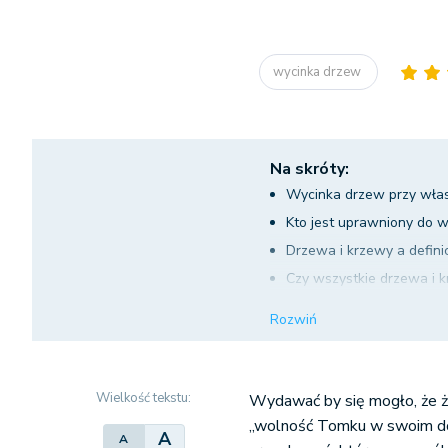
wycinka drzew
Na skróty:
Wycinka drzew przy własn
Kto jest uprawniony do 
Drzewa i krzewy a defin
Czy wszystkie drzewa i 
Jak wygląda procedura p
Rozwiń
Jakie są kary za usuwan
Wycinka drzew na własn
Wielkość tekstu:
Wydawać by się mogło, że ż
„wolność Tomku w swoim do
A
A