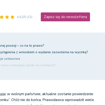
Zapisz się do newslettera
4.62/5
(13)
ej posesji – co na to prawo?
wystąpienia z wnioskiem o wydanie zezwolenia na wycinkę?
icje ustawowe
krzewy wymagają zgody na usunięcie?
ozwolenia na wycinkę?
ie drzew lub krzewów bez zezwolenia?
ej nieruchomości – podsumowanie
yjąc w wolnym państwie, aktualne zostanie powiedzenie
mku”. Otóż nie do końca. Prawodawca wprowadził wiele