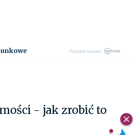
chunkowe
Poradnik wspiera
ości - jak zrobić to