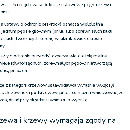
w art. 5 uregulowała definicje ustawowe pojęć drzew i
pisu:
6a ustawy o ochronie przyrody) oznacza wieloletnią
 jednym pędzie głównym (pniu), albo zdrewniałych kilku
łęziach, tworzących koronę w jakimkolwiek okresie
ny;
awy o ochronie przyrody) oznacza wieloletnią roślinę
a wiele równorzędnych, zdrewniałych pędów, nietworzącą
będącą pnączem.
, że z kategorii krzewów ustawodawca wyraźnie wyłączył
iast krzewinek i podkrzewów, przez co można wnioskować, że
względniać przy składaniu wniosku o wycinkę.
rzewa i krzewy wymagają zgody na