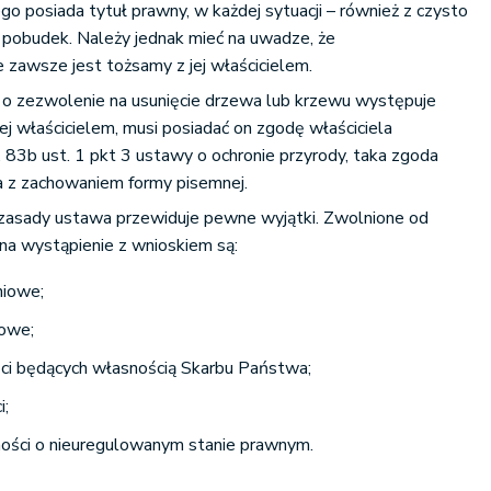
go posiada tytuł prawny, w każdej sytuacji – również z czysto
 pobudek. Należy jednak mieć na uwadze, że
e zawsze jest tożsamy z jej właścicielem.
m o zezwolenie na usunięcie drzewa lub krzewu występuje
jej właścicielem, musi posiadać on zgodę właściciela
. 83b ust. 1 pkt 3 ustawy o ochronie przyrody, taka zgoda
 z zachowaniem formy pisemnej.
zasady ustawa przewiduje pewne wyjątki. Zwolnione od
 na wystąpienie z wnioskiem są:
niowe;
owe;
ci będących własnością Skarbu Państwa;
i;
mości o nieuregulowanym stanie prawnym.