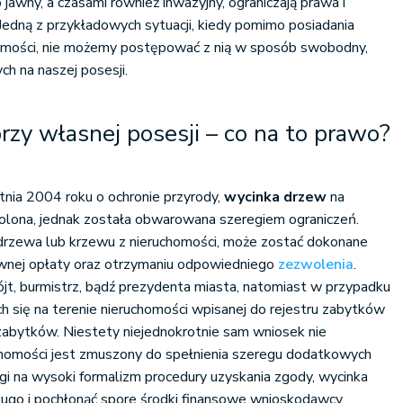
jawny, a czasami również inwazyjny, ograniczają prawa i
Jedną z przykładowych sytuacji, kiedy pomimo posiadania
omości, nie możemy postępować z nią w sposób swobodny,
ch na naszej posesji.
zy własnej posesji – co na to prawo?
nia 2004 roku o ochronie przyrody,
wycinka drzew
na
wolona, jednak została obwarowana szeregiem ograniczeń.
 drzewa lub krzewu z nieruchomości, może zostać dokonane
ownej opłaty oraz otrzymaniu odpowiedniego
zezwolenia
.
jt, burmistrz, bądź prezydenta miasta, natomiast w przypadku
h się na terenie nieruchomości wpisanej do rejestru zabytków
abytków. Niestety niejednokrotnie sam wniosek nie
uchomości jest zmuszony do spełnienia szeregu dodatkowych
agi na wysoki formalizm procedury uzyskania zgody, wycinka
ugo i pochłonąć spore środki finansowe wnioskodawcy.